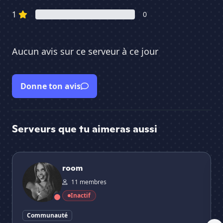
1
0
Aucun avis sur ce serveur à ce jour
Donne ton avis
Serveurs que tu aimeras aussi
room
🍻・
room
11 membres
Inactif
Communauté