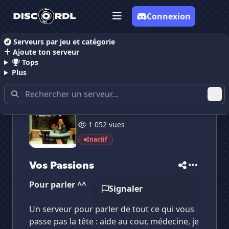
Connexion
Serveurs par jeu et catégorie
Ajoute ton serveur
Accueil
Serveurs Discord Communauté
Vos Passi
Tops
Plus
5 membres
✕
✕
✕
1 052 vues
✕
Vos Passions
Vos Passions
Vote pour
Vos Passions
Inactif
Es-tu sûr de vouloir supprimer ton avis de ce
serveur ?
Vos Passions
Supprimer
Pour parler ^^
Signaler
Un serveur pour parler de tout ce qui vous
passe pas la tête : aide au cour, médecine, je