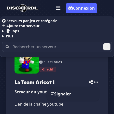
Connexion
Serveurs par jeu et catégorie
Ajoute ton serveur
Accueil
Serveurs Discord Communauté
La Team Ar
Tops
Plus
15 membres
1 331 vues
✕
✕
✕
✕
La Team Aricot !
La Team Aricot !
Inactif
Vote pour
La Team Aricot !
Es-tu sûr de vouloir supprimer ton avis de ce
serveur ?
La Team Aricot !
Serveur du youtubeur aricotvert
Supprimer
Signaler
Lien de la chaîne youtube