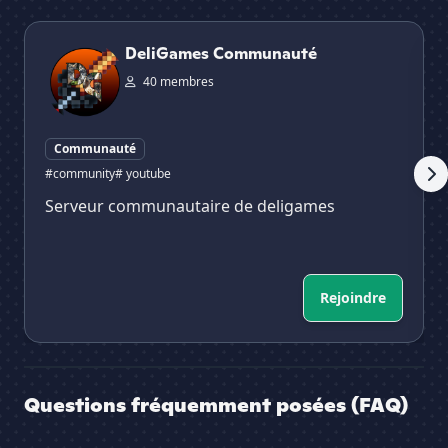
DeliGames Communauté
GG
DeliGames Communauté
40 membres
Communauté
#community
# youtube
Serveur communautaire de deligames
Rejoindre
Questions fréquemment posées (FAQ)