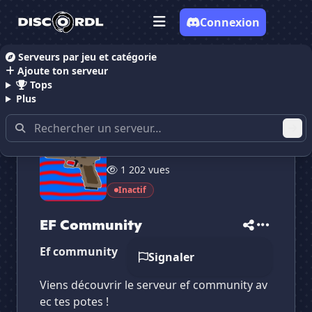
Connexion
Serveurs par jeu et catégorie
Ajoute ton serveur
Accueil
Serveurs Discord Gaming
EF Community
Tops
Plus
10 membres
1 202 vues
✕
✕
✕
✕
EF Community
EF Community
Inactif
Vote pour
EF Community
Es-tu sûr de vouloir supprimer ton avis de ce
serveur ?
EF Community
Ef community
Supprimer
Signaler
Viens découvrir le serveur ef community av
ec tes potes !