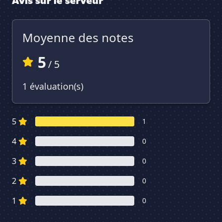
Avis sur le serveur
Moyenne des notes
5
/ 5
1 évaluation(s)
5
1
4
0
3
0
2
0
1
0