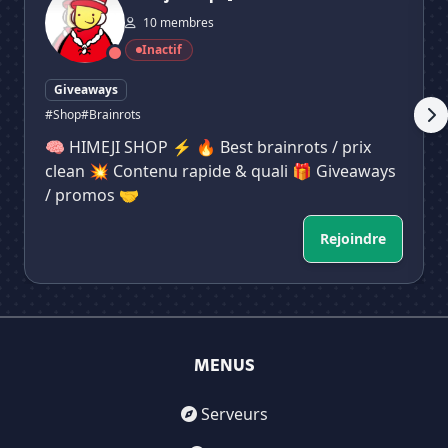
10 membres
Inactif
Giveaways
#Shop
#Brainrots
🧠 HIMEJI SHOP ⚡ 🔥 Best brainrots / prix
clean 💥 Contenu rapide & quali 🎁 Giveaways
/ promos 🤝
Rejoindre
MENUS
Serveurs