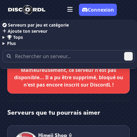
Connexion
Serveurs par jeu et catégorie
Ajoute ton serveur
Accueil
Serveurs Discord Giveaways
Invite reward
Tops
Plus
Malheureusement, ce serveur n'est pas
disponible... Il a pu être supprimé, bloqué ou
n'est pas encore inscrit sur DiscordL !
Serveurs que tu pourrais aimer
Himeji Shop 🏮
Un
Himeji Shop 🏮