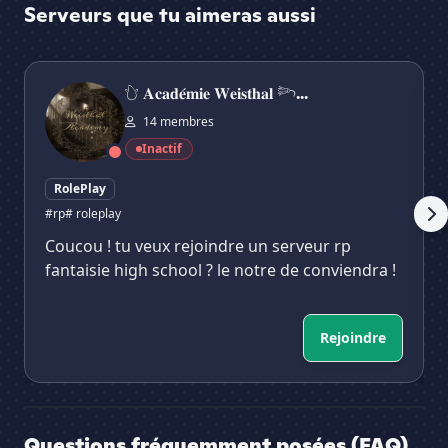
Serveurs que tu aimeras aussi
𓈑 𝐀𝐜𝐚𝐝𝐞́𝐦𝐢𝐞 𝐖𝐞𝐢𝐬𝐭𝐡𝐚𝐥 𓆸 ⌈𝐑𝐏⌋
Hex
𓈑 𝐀𝐜𝐚𝐝𝐞́𝐦𝐢𝐞 𝐖𝐞𝐢𝐬𝐭𝐡𝐚𝐥 𓆸...
14 membres
Inactif
RolePlay
#rp
# roleplay
Coucou ! tu veux rejoindre un serveur rp
fantaisie high school ? le notre de conviendra !
Rejoindre
Questions fréquemment posées (FAQ)