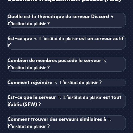
Quelle est la thématique du serveur Discord 🍡
𝐋’𝐢𝐧𝐬𝐭𝐢𝐭𝐮𝐭 𝐝𝐮 𝐩𝐥𝐚𝐢𝐬𝐢𝐫 ?
Est-ce que 🍡 𝐋’𝐢𝐧𝐬𝐭𝐢𝐭𝐮𝐭 𝐝𝐮 𝐩𝐥𝐚𝐢𝐬𝐢𝐫 est un serveur actif
?
Combien de membres possède le serveur 🍡
𝐋’𝐢𝐧𝐬𝐭𝐢𝐭𝐮𝐭 𝐝𝐮 𝐩𝐥𝐚𝐢𝐬𝐢𝐫 ?
Comment rejoindre 🍡 𝐋’𝐢𝐧𝐬𝐭𝐢𝐭𝐮𝐭 𝐝𝐮 𝐩𝐥𝐚𝐢𝐬𝐢𝐫 ?
Est-ce que le serveur 🍡 𝐋’𝐢𝐧𝐬𝐭𝐢𝐭𝐮𝐭 𝐝𝐮 𝐩𝐥𝐚𝐢𝐬𝐢𝐫 est tout
public (SFW) ?
Comment trouver des serveurs similaires à 🍡
𝐋’𝐢𝐧𝐬𝐭𝐢𝐭𝐮𝐭 𝐝𝐮 𝐩𝐥𝐚𝐢𝐬𝐢𝐫 ?