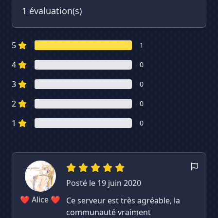
1 évaluation(s)
5
1
4
0
3
0
2
0
1
0
Posté le 19 juin 2020
❤ Alice ❤
Ce serveur est très agréable, la
communauté vraiment