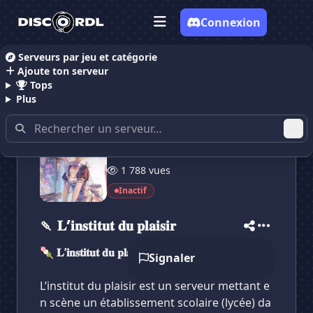
Connexion
Serveurs par jeu et catégorie
Ajoute ton serveur
Accueil
Serveurs Discord RolePlay
🍡 𝐋’𝐢𝐧𝐬𝐭𝐢𝐭𝐮𝐭 𝐝𝐮 𝐩𝐥
Tops
Plus
32 membres
1 788 vues
✕
✕
✕
Inactif
✕
🍡 𝐋’𝐢𝐧𝐬𝐭𝐢𝐭𝐮𝐭 𝐝𝐮 ...
🍡 𝐋’𝐢𝐧𝐬𝐭𝐢𝐭𝐮𝐭 𝐝...
Vote pour
🍡 𝐋’𝐢𝐧𝐬𝐭𝐢𝐭𝐮𝐭 𝐝𝐮 ...
🍡 𝐋’𝐢𝐧𝐬𝐭𝐢𝐭𝐮𝐭 𝐝𝐮 𝐩𝐥𝐚𝐢𝐬𝐢𝐫
Es-tu sûr de vouloir supprimer ton avis de ce
serveur ?
🍡 𝐋’𝐢𝐧𝐬𝐭𝐢𝐭𝐮𝐭 𝐝𝐮 𝐩𝐥𝐚𝐢𝐬𝐢𝐫 🍡
Signaler
Supprimer
L’institut du plaisir est un serveur mettant e
n scène un établissement scolaire (lycée) da