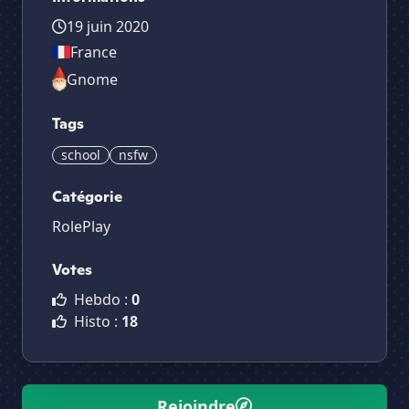
19 juin 2020
France
Gnome
Tags
school
nsfw
Catégorie
RolePlay
Votes
Hebdo :
0
Histo :
18
Rejoindre