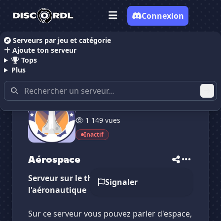
Connexion
Serveurs par jeu et catégorie
Ajoute ton serveur
Accueil
Serveurs Discord Communauté
Aérospace
Tops
Plus
8 membres
✕
✕
✕
1 149 vues
✕
Aérospace
Aérospace
Vote pour
Aérospace
Inactif
Es-tu sûr de vouloir supprimer ton avis de ce
serveur ?
Aérospace
Supprimer
Serveur sur le thème de l'espace et de
Signaler
l'aéronautique
Sur ce serveur vous pouvez parler d'espace,