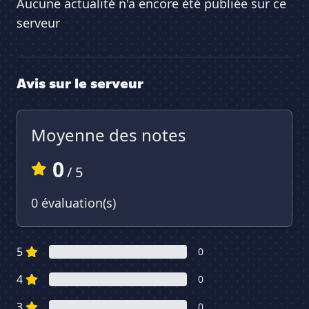
Aucune actualité n'a encore été publiée sur ce
serveur
Avis sur le serveur
Moyenne des notes
0
/ 5
0 évaluation(s)
5
0
4
0
3
0