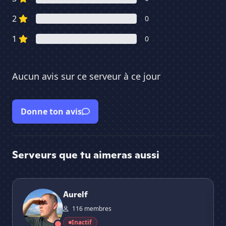
2
0
1
0
Aucun avis sur ce serveur à ce jour
Donne ton avis
Serveurs que tu aimeras aussi
Aurelf
🪩
Aurelf
116 membres
Inactif