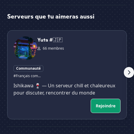
Serveurs que tu aimeras aussi
Yuta #🇯🇵
Mar
Yuta #🇯🇵
66 membres
Communauté
#Français com...
Ishikawa 🍷 — Un serveur chill et chaleureux
pour discuter, rencontrer du monde
Rejoindre