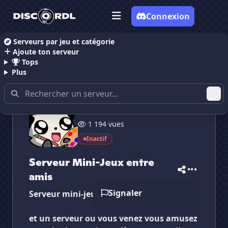
Connexion
Serveurs par jeu et catégorie
Ajoute ton serveur
Accueil
Serveurs Discord Communauté
Serveur Mi
Tops
Plus
36 membres
1 194 vues
✕
✕
✕
✕
Serveur Mini-Jeux...
Serveur Mini-Je...
Inactif
Vote pour
Serveur Mini-Jeux...
Es-tu sûr de vouloir supprimer ton avis de ce
Serveur Mini-Jeux entre
serveur ?
amis
Supprimer
Signaler
Serveur mini-jeux entre amis
et un serveur ou vous venez vous amusez