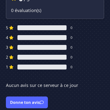
0 évaluation(s)
5
0
4
0
3
0
2
0
1
0
Aucun avis sur ce serveur à ce jour
Donne ton avis