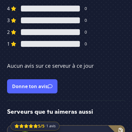
4
0
3
0
2
0
1
0
Aucun avis sur ce serveur à ce jour
Donne ton avis
Serveurs que tu aimeras aussi
5/5
· 1 avis
Association June
Se