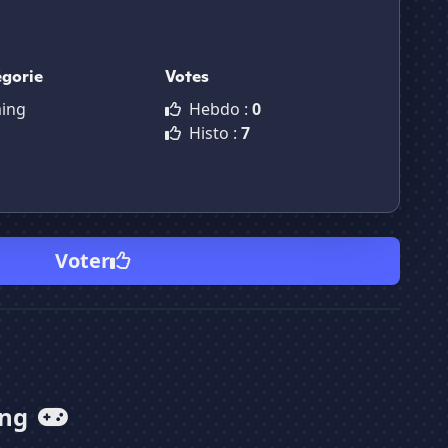
gorie
Votes
ing
Hebdo :
0
Histo :
7
Voter
ing