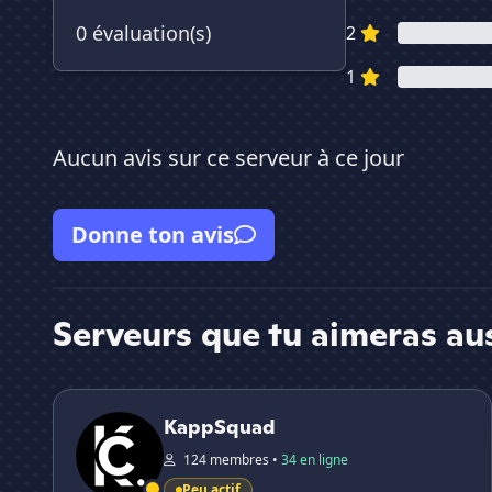
0 évaluation(s)
2
1
Aucun avis sur ce serveur à ce jour
Donne ton avis
Serveurs que tu aimeras au
KappSquad
KappSquad
124 membres •
34 en ligne
Peu actif