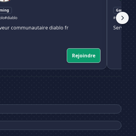
ming
Gaming
blo
#diablo
#seaofthieve
veur communautaire diablo fr
Serveur d
Rejoindre