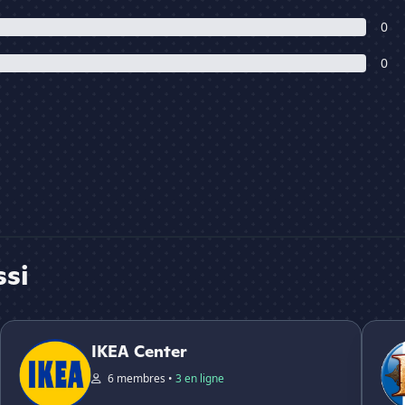
0
0
ssi
IKEA Center
Diablo
IKEA Center
6 membres •
3 en ligne