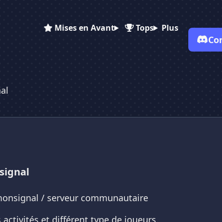
Mises en Avant
Tops
Plus
Co
✕
✕
✕
✕
Vote pour
Monsignal
Monsignal
Monsignal
al
Es-tu sûr de vouloir supprimer ton avis de ce serveur ?
Supprimer
signal
 monsignal / serveur communautaire
activités et différent type de joueurs.