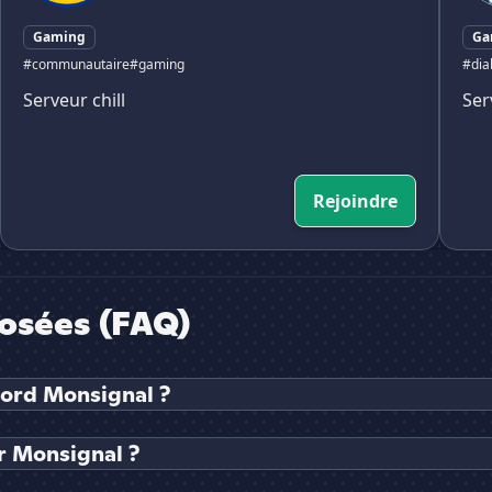
Gaming
Ga
#communautaire
#gaming
#dia
Serveur chill
Ser
Rejoindre
osées (FAQ)
cord Monsignal ?
 Monsignal ?