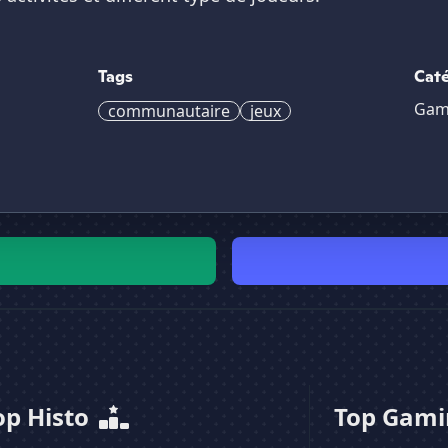
Tags
Caté
Gam
communautaire
jeux
op Histo
Top Gam