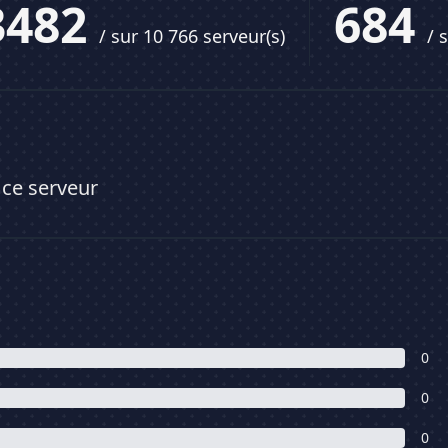
3482
684
/ sur 10 766 serveur(s)
/ 
 ce serveur
0
0
0