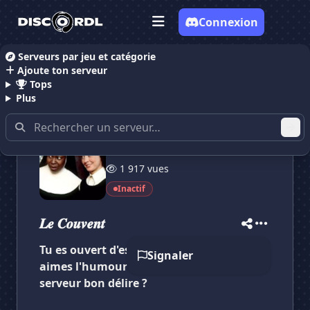
Connexion
Serveurs par jeu et catégorie
Ajoute ton serveur
Accueil
Serveurs Discord Discussion
𝑳𝒆 𝑪𝒐𝒖𝒗𝒆𝒏𝒕
Tops
Plus
42 membres
✕
✕
✕
1 917 vues
✕
𝑳𝒆 𝑪𝒐𝒖𝒗𝒆𝒏𝒕
𝑳𝒆 𝑪𝒐𝒖𝒗𝒆𝒏𝒕
Vote pour
𝑳𝒆 𝑪𝒐𝒖𝒗𝒆𝒏𝒕
Inactif
Es-tu sûr de vouloir supprimer ton avis de ce
serveur ?
𝑳𝒆 𝑪𝒐𝒖𝒗𝒆𝒏𝒕
Tu es ouvert d'esprit, tu veux discuter, tu
Supprimer
Signaler
aimes l'humour noir et tu cherches un
serveur bon délire ?