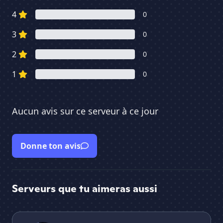
4
0
3
0
2
0
1
0
Aucun avis sur ce serveur à ce jour
Donne ton avis
Serveurs que tu aimeras aussi
le temple de felix
Se