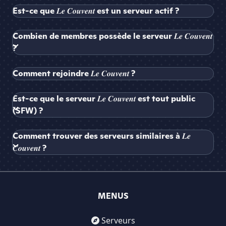
Est-ce que 𝑳𝒆 𝑪𝒐𝒖𝒗𝒆𝒏𝒕 est un serveur actif ?
Combien de membres possède le serveur 𝑳𝒆 𝑪𝒐𝒖𝒗𝒆𝒏𝒕
?
Comment rejoindre 𝑳𝒆 𝑪𝒐𝒖𝒗𝒆𝒏𝒕 ?
Est-ce que le serveur 𝑳𝒆 𝑪𝒐𝒖𝒗𝒆𝒏𝒕 est tout public
(SFW) ?
Comment trouver des serveurs similaires à 𝑳𝒆
𝑪𝒐𝒖𝒗𝒆𝒏𝒕 ?
MENUS
Serveurs