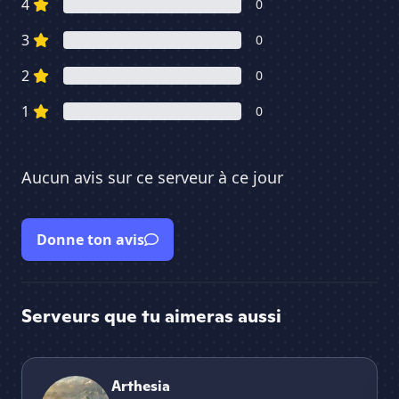
4
0
3
0
2
0
1
0
Aucun avis sur ce serveur à ce jour
Donne ton avis
Serveurs que tu aimeras aussi
Arthesia
ႮΝ
Arthesia