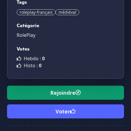
Tags
roleplay-français
médiéval
Catégorie
RolePlay
Votes
Hebdo :
0
Histo :
0
Rejoindre
Voter