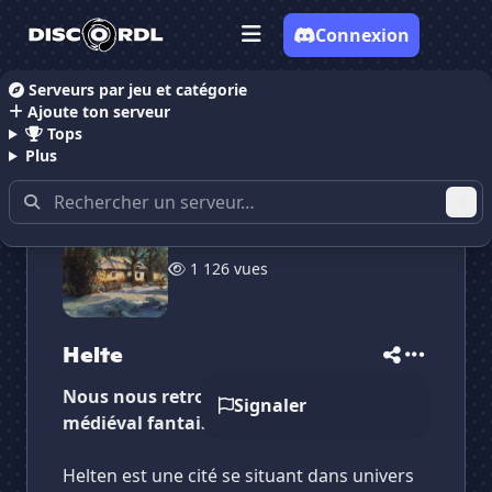
Connexion
Serveurs par jeu et catégorie
Ajoute ton serveur
Accueil
Serveurs Discord RolePlay
Helte
Tops
Plus
✕
✕
✕
1 126 vues
✕
Helte
Helte
Vote pour
Helte
Es-tu sûr de vouloir supprimer ton avis de ce
serveur ?
Helte
Supprimer
Nous nous retrouvons dans un univers
Signaler
médiéval fantaisie
Helten est une cité se situant dans univers