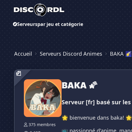
Serveurs
par jeu et catégorie
Accueil
Serveurs Discord Animes
BAKA 🌠
BAKA 🌠
Serveur [fr] basé sur le
🌟 bienvenue dans baka! 🌟
375 membres
📺 passionné d'anime, manga