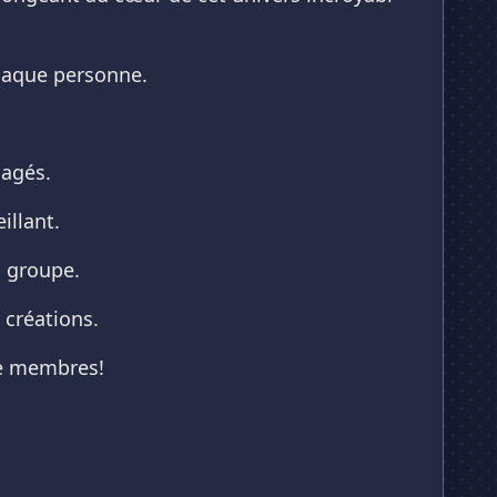
chaque personne.
gagés.
illant.
n groupe.
 créations.
re membres!