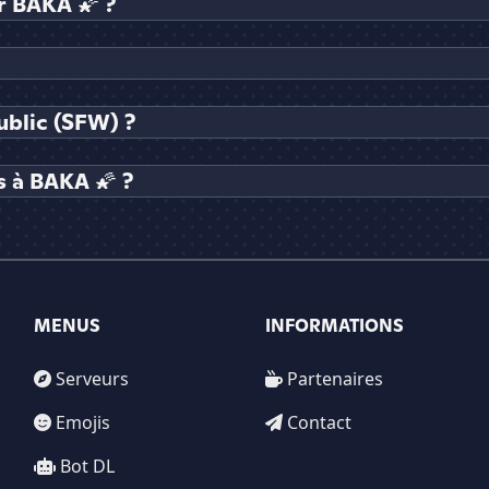
 BAKA 🌠 ?
ublic (SFW) ?
 à BAKA 🌠 ?
MENUS
INFORMATIONS
Serveurs
Partenaires
Emojis
Contact
Bot DL