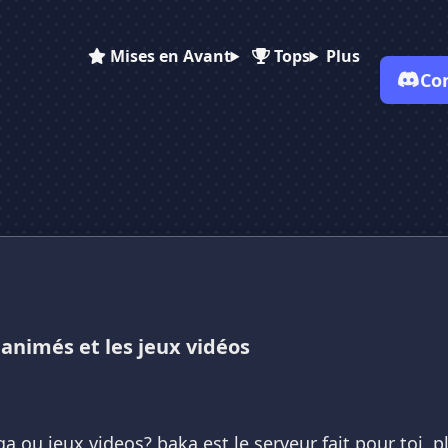
Mises en Avant
Tops
Plus
Co
✕
✕
✕
✕
Vote pour
BAKA 🌠
BAKA 🌠
BAKA 🌠
Es-tu sûr de vouloir supprimer ton avis de ce serveur ?
Supprimer
s animés et les jeux vidéos
 ou jeux videos? baka est le serveur fait pour toi, 