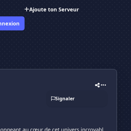
Ajoute ton Serveur
nnexion
Signaler
plongeant au cœur de cet univers incroyabl