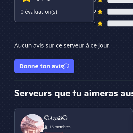
0 évaluation(s)
2
1
Aucun avis sur ce serveur à ce jour
Donne ton avis
Serveurs que tu aimeras au
💮𝑨𝒛𝒖𝒌𝒊💮
💮𝑨𝒛𝒖𝒌𝒊💮
16 membres