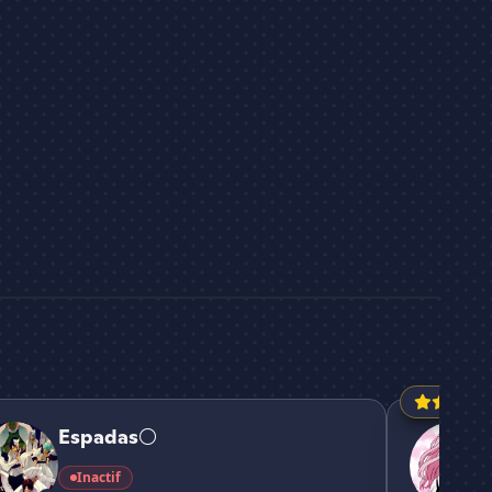
das⚪
や SAKURA S
Espadas⚪
Inactif