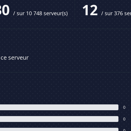
30
12
/ sur 10 748 serveur(s)
/ sur 376 se
 ce serveur
0
0
0