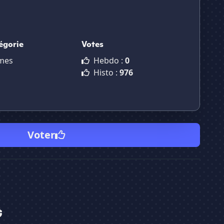
égorie
Votes
mes
Hebdo :
0
Histo :
976
Voter