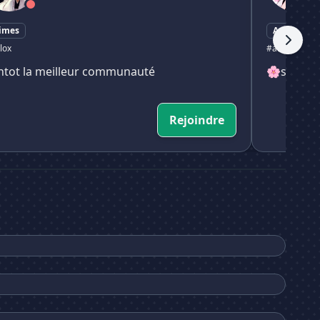
imes
Animes
lox
#animes
# m
ntot la meilleur communauté
🌸skykura
Rejoindre