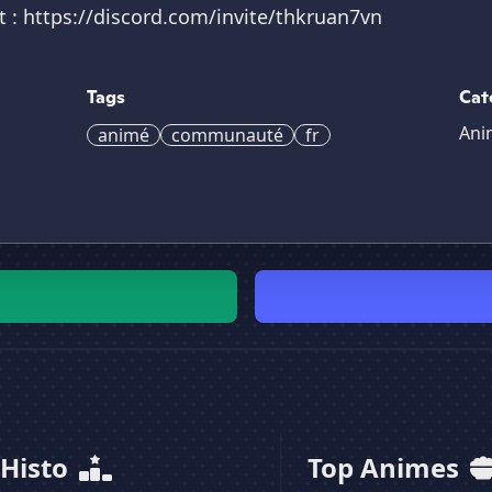
 : https://discord.com/invite/thkruan7vn
Tags
Cat
Ani
animé
communauté
fr
 Histo
Top Animes