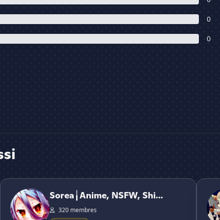
0
0
ssi
Sorea╽Anime, NSFW, Shitposts, PFP's, Fights,
Espa
Sorea╽Anime, NSFW, Shi...
320 membres