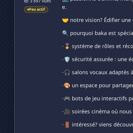
3 697 vues
e.
Peu actif
🤝 notre vision? Édifier un
🔍 pourquoi baka est spécial
⋅🎖 système de rôles et ré
⋅🛡 sécurité assurée : une é
⋅🎧 salons vocaux adaptés à
⋅🎨 un espace pour partager 
⋅🎮 bots de jeu interactif
⋅🎥 soirées cinéma où nous 
⋅🚪 intéressé? viens découvr