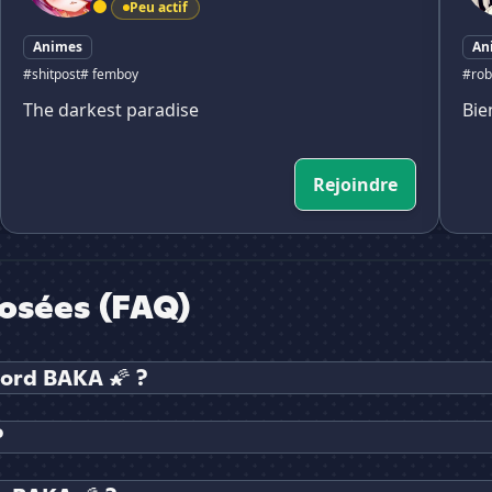
Peu actif
Animes
An
#shitpost
# femboy
#rob
The darkest paradise
Bie
Rejoindre
osées (FAQ)
cord BAKA 🌠 ?
?