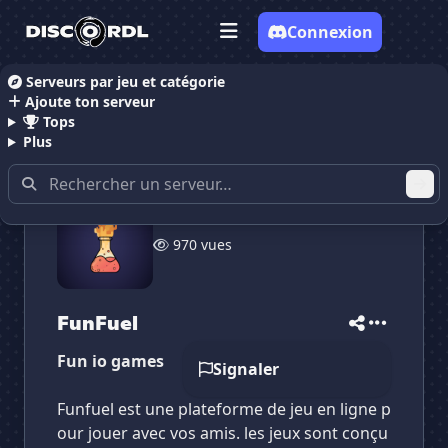
Connexion
Serveurs par jeu et catégorie
Ajoute ton serveur
Accueil
Serveurs Discord Gaming
FunFuel
Tops
Plus
✕
✕
✕
970 vues
✕
FunFuel
FunFuel
Vote pour
FunFuel
Es-tu sûr de vouloir supprimer ton avis de ce
serveur ?
FunFuel
Supprimer
Fun io games
Signaler
Funfuel est une plateforme de jeu en ligne p
our jouer avec vos amis. les jeux sont conçu