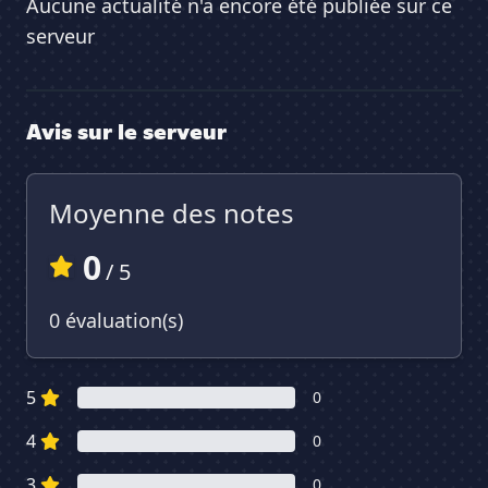
Aucune actualité n'a encore été publiée sur ce
serveur
Avis sur le serveur
Moyenne des notes
0
/ 5
0 évaluation(s)
5
0
4
0
3
0