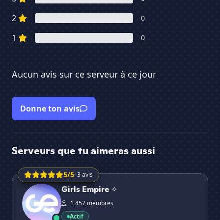
2
0
1
0
Aucun avis sur ce serveur à ce jour
Donne ton avis
Serveurs que tu aimeras aussi
5/5
· 3 avis
Girls Empire ✧
Ai
Girls Empire ✧
1 457 membres
Actif