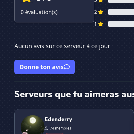
3
0 évaluation(s)
2
1
Aucun avis sur ce serveur à ce jour
Donne ton avis
Serveurs que tu aimeras au
Edenderry
Edenderry
74 membres