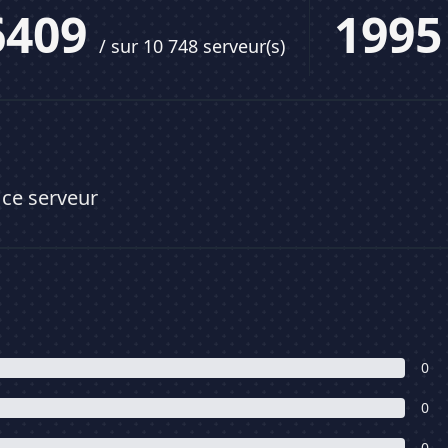
6409
199
/ sur 10 748 serveur(s)
 ce serveur
0
0
0