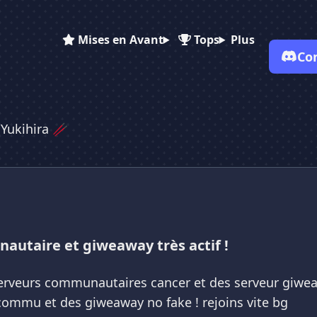
Mises en Avant
Tops
Plus
Co
✕
✕
✕
✕
Vote pour
Le Yukihira 🥢
Le Yukihira 🥢
Le Yukihira 🥢
 Yukihira 🥢
Es-tu sûr de vouloir supprimer ton avis de ce serveur ?
Supprimer
autaire et giweaway très actif !
rveurs communautaires cancer et des serveur giweaway 
commu et des giweaway no fake ! rejoins vite bg