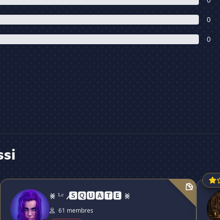
0
0
ssi
⨳ ᴸᵉ ̸ 🆂🆀🆄🅰🆃🅴 ⨳
Virexi
⨳ ᴸᵉ ̸ 🆂🆀🆄🅰🆃🅴 ⨳
61 membres