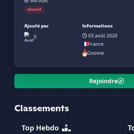
949 vues
Inactif
Ajouté par
Informations
03 août 2020
0
France
Gnome
Rejoindre
Classements
Top Hebdo
T