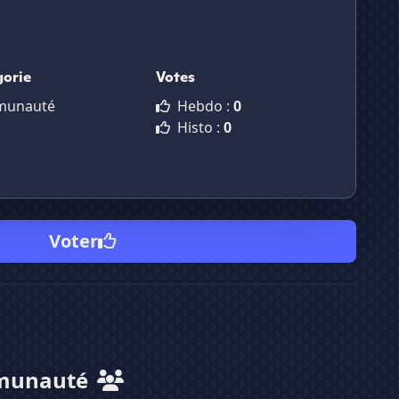
gorie
Votes
unauté
Hebdo :
0
Histo :
0
Voter
munauté