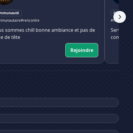
mmunauté
Communau
mmunautaire
#rencontre
#fortnite
#co
s sommes chill bonne ambiance et pas de
Serveur c
se de tête
communaut
Rejoindre