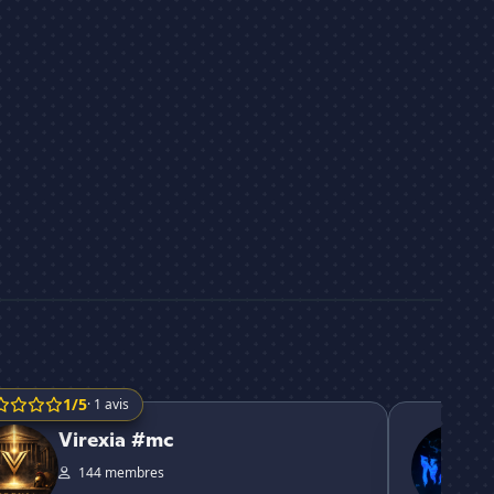
1/5
· 1 avis
a #mc
LOADING...
Virexia #mc
144 membres