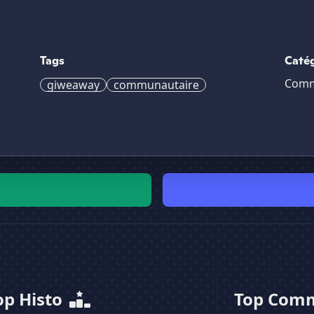
Tags
Caté
Comm
giweaway
communautaire
op Histo
Top Com