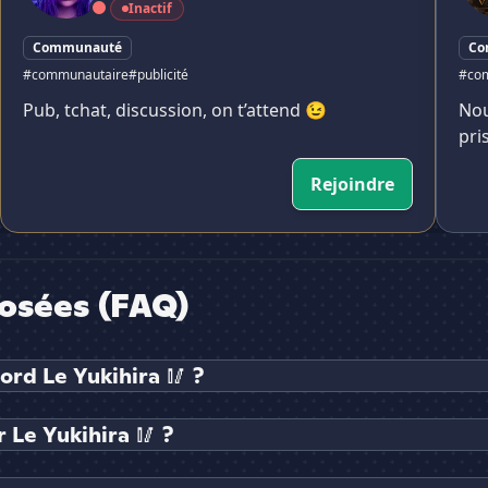
Inactif
Communauté
Co
#communautaire
#publicité
#co
Pub, tchat, discussion, on t’attend 😉
Nou
pri
Rejoindre
osées (FAQ)
ord Le Yukihira 🥢 ?
Le Yukihira 🥢 ?