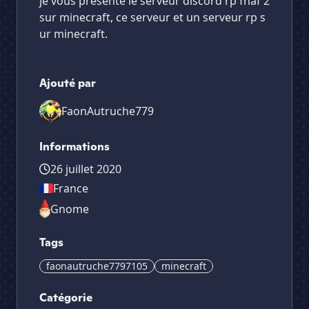
je vous présente le serveur discord rp fnaf 2
sur minecraft, ce serveur et un serveur rp s
ur minecraft.
Ajouté par
FaonAutruche779
Informations
26 juillet 2020
France
Gnome
Tags
faonautruche7797105
minecraft
Catégorie