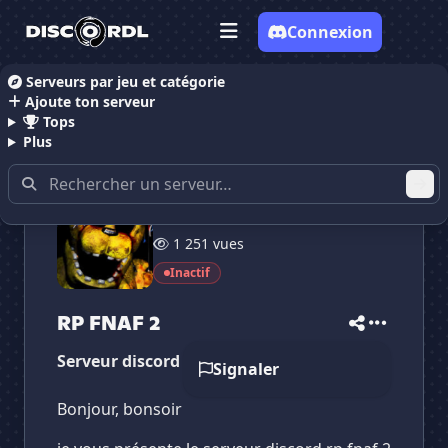
Connexion
Serveurs par jeu et catégorie
Ajoute ton serveur
Accueil
Serveurs Discord RolePlay
Serveurs Discor
Tops
Plus
9 membres
✕
✕
✕
1 251 vues
✕
RP FNAF 2
RP FNAF 2
Vote pour
RP FNAF 2
Inactif
Es-tu sûr de vouloir supprimer ton avis de ce
serveur ?
RP FNAF 2
Supprimer
Serveur discord rp fnaf 2 sur minecraft
Signaler
Bonjour, bonsoir