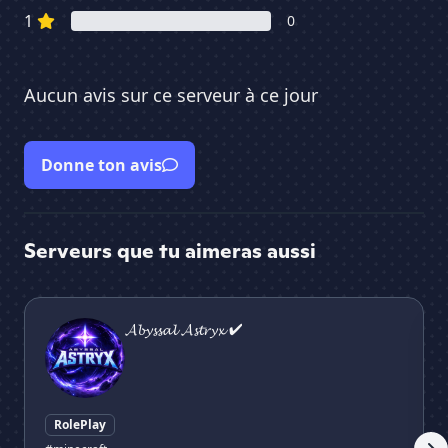
1
0
Aucun avis sur ce serveur à ce jour
Donne ton avis
Serveurs que tu aimeras aussi
𝓐𝓫𝔂𝓼𝓼𝓪𝓵 𝓐𝓼𝓽𝓻𝔂𝔁 ✔
🔬 
𝓐𝓫𝔂𝓼𝓼𝓪𝓵 𝓐𝓼𝓽𝓻𝔂𝔁 ✔
RolePlay