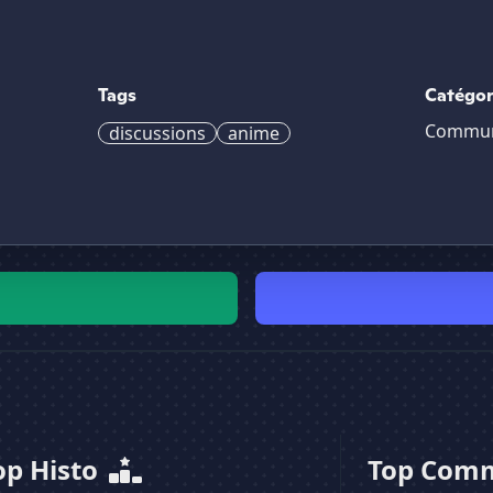
Tags
Catégor
Commu
discussions
anime
op Histo
Top Com