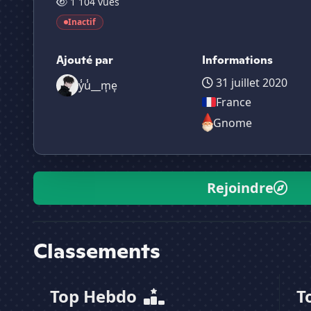
1 104 vues
Inactif
Ajouté par
Informations
31 juillet 2020
y̾u̾__m͎e͎
France
Gnome
Rejoindre
Classements
Top Hebdo
T