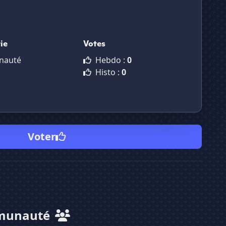
ie
Votes
nauté
Hebdo :
0
Histo :
0
Voter
munauté