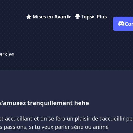
Mises en Avant
Tops
Plus
Co
✕
✕
✕
✕
Vote pour
Sparkles
arkles
Sparkles
Sparkles
Es-tu sûr de vouloir supprimer ton avis de ce serveur ?
Supprimer
r s'amusez tranquillement hehe
accueillant et on se fera un plaisir de t’accueillir pe
s passions, si tu veux parler série ou animé