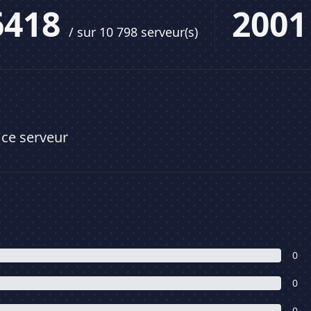
6418
200
/ sur 10 798 serveur(s)
 ce serveur
0
0
0