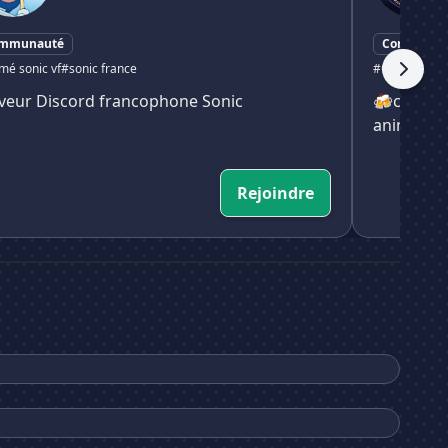
mmunauté
Communau
mé sonic vf
#sonic france
#Communaut
veur Discord francophone Sonic
🍻commu
animés✯
Rejoindre