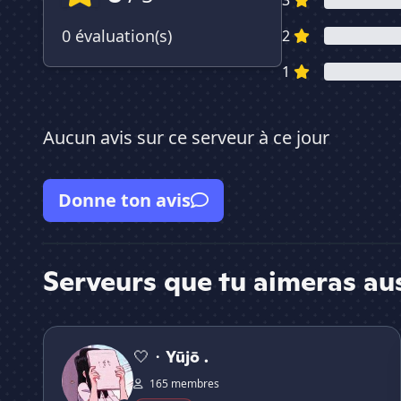
3
0 évaluation(s)
2
1
Aucun avis sur ce serveur à ce jour
Donne ton avis
Serveurs que tu aimeras au
🤍・Yūjō .
🤍・Yūjō .
165 membres