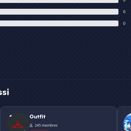
0
0
ssi
Outfit
Hedge
Outfit
245 membres