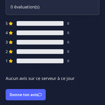
0 évaluation(s)
5
0
4
0
3
0
2
0
1
0
Aucun avis sur ce serveur à ce jour
Donne ton avis