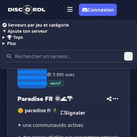
Connexion
Serveurs par jeu et catégorie
Ajoute ton serveur
Accueil
Serveurs Discord Rencontre
Paradise FR 
Tops
Plus
79 membres
5 895 vues
Actif
Paradise FR 🌞🌊🌴
✕
✕
✕
✕
Paradise FR 🌞🌊🌴
Paradise FR 🌞🌊🌴
Vote pour
Paradise FR 🌞🌊🌴
🌞 paradise fr 🌴
Signaler
Es-tu sûr de vouloir supprimer ton avis de ce
serveur ?
✦ une communautés actives
Supprimer