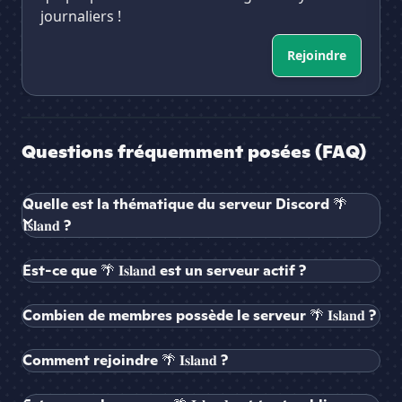
journaliers !
Rejoindre
Questions fréquemment posées (FAQ)
Quelle est la thématique du serveur Discord 🌴
𝐈𝐬𝐥𝐚𝐧𝐝 ?
Est-ce que 🌴 𝐈𝐬𝐥𝐚𝐧𝐝 est un serveur actif ?
Combien de membres possède le serveur 🌴 𝐈𝐬𝐥𝐚𝐧𝐝 ?
Comment rejoindre 🌴 𝐈𝐬𝐥𝐚𝐧𝐝 ?