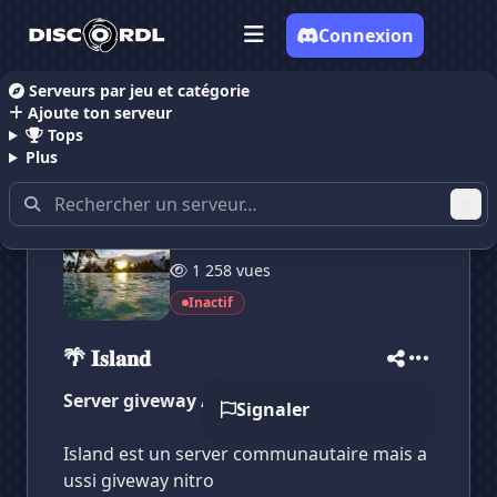
Connexion
Serveurs par jeu et catégorie
Ajoute ton serveur
Accueil
Serveurs Discord Giveaways
🌴 𝐈𝐬𝐥𝐚𝐧𝐝
Tops
Plus
10 membres
✕
✕
✕
1 258 vues
✕
🌴 𝐈𝐬𝐥𝐚𝐧𝐝
🌴 𝐈𝐬𝐥𝐚𝐧𝐝
Vote pour
🌴 𝐈𝐬𝐥𝐚𝐧𝐝
Inactif
Es-tu sûr de vouloir supprimer ton avis de ce
serveur ?
🌴 𝐈𝐬𝐥𝐚𝐧𝐝
Supprimer
Server giveway / communautaire
Signaler
Island est un server communautaire mais a
ussi giveway nitro