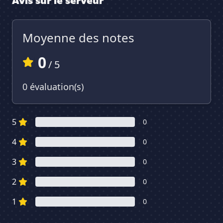
Avis sur le serveur
Moyenne des notes
0
/ 5
0 évaluation(s)
5
0
4
0
3
0
2
0
1
0