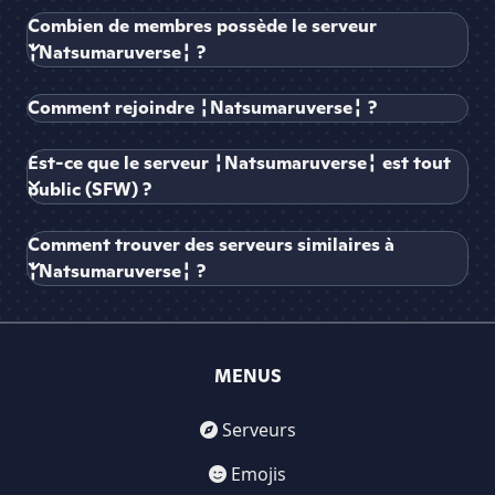
Combien de membres possède le serveur
╏Natsumaruverse╏ ?
Comment rejoindre ╏Natsumaruverse╏ ?
Est-ce que le serveur ╏Natsumaruverse╏ est tout
public (SFW) ?
Comment trouver des serveurs similaires à
╏Natsumaruverse╏ ?
MENUS
Serveurs
Emojis