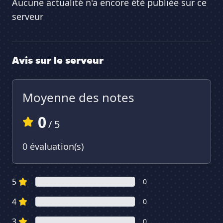
Aucune actualité n'a encore été publiée sur ce
serveur
Avis sur le serveur
Moyenne des notes
0
/ 5
0 évaluation(s)
5
0
4
0
3
0