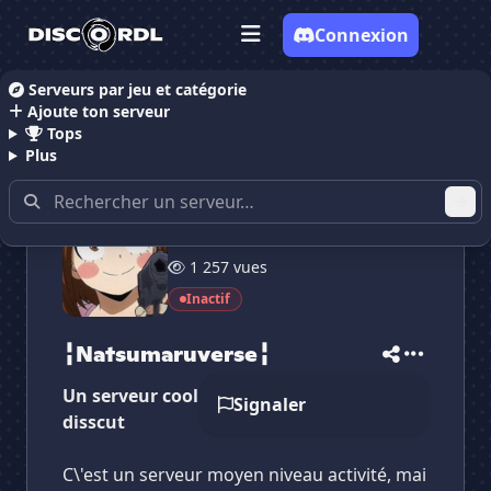
Connexion
Serveurs par jeu et catégorie
Ajoute ton serveur
Accueil
Serveurs Discord Discussion
╏Natsumaruv
Tops
Plus
19 membres
✕
✕
✕
1 257 vues
✕
╏Natsumaruverse╏
╏Natsumaruverse╏
Vote pour
╏Natsumaruverse╏
Inactif
Es-tu sûr de vouloir supprimer ton avis de ce
serveur ?
╏Natsumaruverse╏
Supprimer
Un serveur cool ou on peut taper la
Signaler
disscut
C\'est un serveur moyen niveau activité, mai