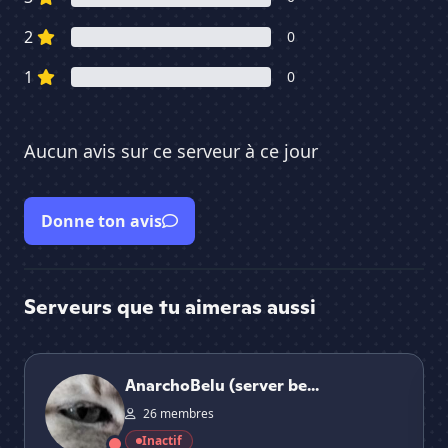
2
0
1
0
Aucun avis sur ce serveur à ce jour
Donne ton avis
Serveurs que tu aimeras aussi
AnarchoBelu (server bedrock)
Sh
AnarchoBelu (server be...
26 membres
Inactif