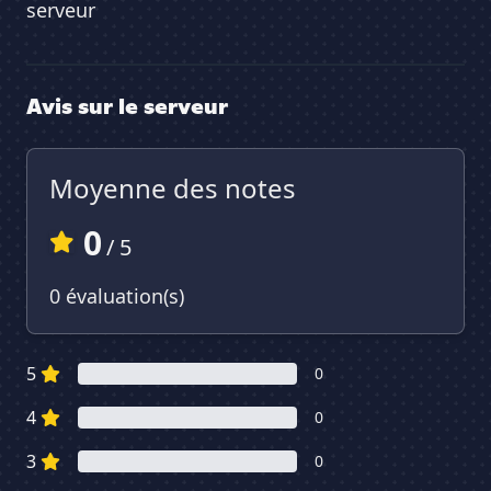
serveur
Avis sur le serveur
Moyenne des notes
0
/ 5
0 évaluation(s)
5
0
4
0
3
0