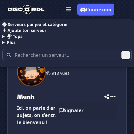
Connexion
Serveurs par jeu et catégorie
Ajoute ton serveur
Accueil
Serveurs Discord Gaming
Munh
Tops
Plus
✕
✕
✕
✕
918 vues
Munh
Munh
Vote pour
Munh
Es-tu sûr de vouloir supprimer ton avis de ce
serveur ?
Munh
Supprimer
Ici, on parle d'animal crossing et d'autres
Signaler
sujets, on s'entraide, et tout le monde est
le bienvenu !