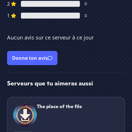
2
0
1
0
Aucun avis sur ce serveur à ce jour
Donne ton avis
Serveurs que tu aimeras aussi
The place of the file
Sto
The place of the file