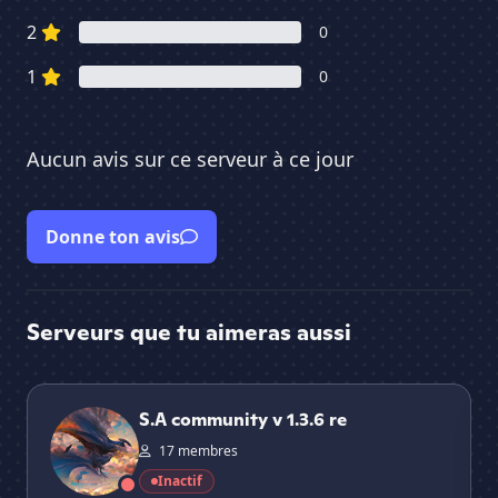
2
0
1
0
Aucun avis sur ce serveur à ce jour
Donne ton avis
Serveurs que tu aimeras aussi
S.A community v 1.3.6 re
°• ★ 
S.A community v 1.3.6 re
17 membres
Inactif