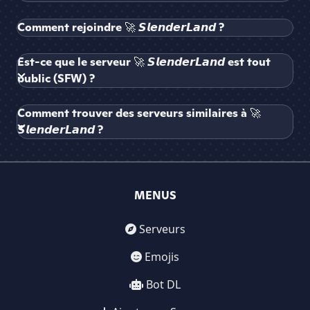
Comment rejoindre 🚀 𝙎𝙡𝙚𝙣𝙙𝙚𝙧𝙇𝙖𝙣𝙙 ?
Est-ce que le serveur 🚀 𝙎𝙡𝙚𝙣𝙙𝙚𝙧𝙇𝙖𝙣𝙙 est tout
public (SFW) ?
Comment trouver des serveurs similaires à 🚀
𝙎𝙡𝙚𝙣𝙙𝙚𝙧𝙇𝙖𝙣𝙙 ?
MENUS
Serveurs
Emojis
Bot DL