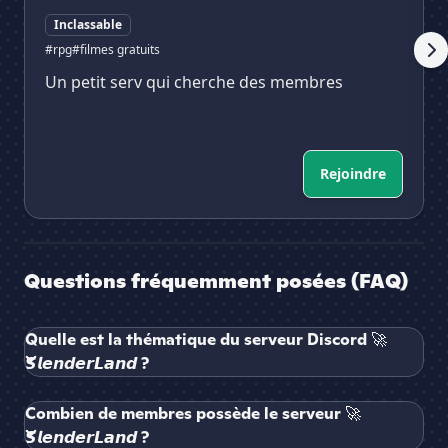
Inclassable
#rpg
#filmes gratuits
Un petit serv qui cherche des membres
Rejoindre
Questions fréquemment posées (FAQ)
Quelle est la thématique du serveur Discord 🚀
𝙎𝙡𝙚𝙣𝙙𝙚𝙧𝙇𝙖𝙣𝙙 ?
Combien de membres possède le serveur 🚀
𝙎𝙡𝙚𝙣𝙙𝙚𝙧𝙇𝙖𝙣𝙙 ?