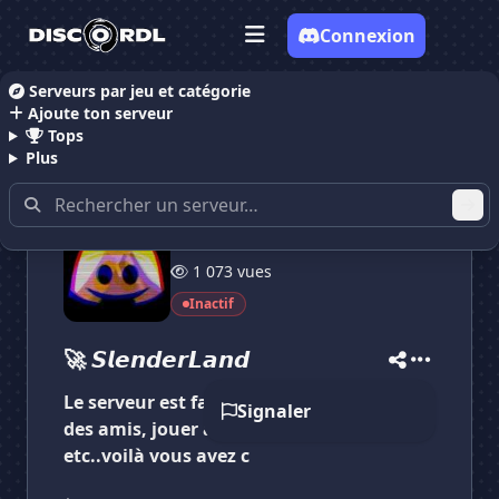
Connexion
Serveurs par jeu et catégorie
Ajoute ton serveur
Accueil
Serveurs Discord Inclassable
🚀 𝙎𝙡𝙚𝙣𝙙𝙚𝙧
Tops
Plus
7 membres
✕
✕
✕
1 073 vues
✕
🚀 𝙎𝙡𝙚𝙣𝙙𝙚𝙧𝙇𝙖𝙣𝙙
🚀 𝙎𝙡𝙚𝙣𝙙𝙚𝙧𝙇𝙖𝙣𝙙
Vote pour
🚀 𝙎𝙡𝙚𝙣𝙙𝙚𝙧𝙇𝙖𝙣𝙙
Inactif
Es-tu sûr de vouloir supprimer ton avis de ce
serveur ?
🚀 𝙎𝙡𝙚𝙣𝙙𝙚𝙧𝙇𝙖𝙣𝙙
Supprimer
Le serveur est fait pour s'amuser,se faire
Signaler
des amis, jouer au jeux vidéos, discuter,
etc..voilà vous avez c