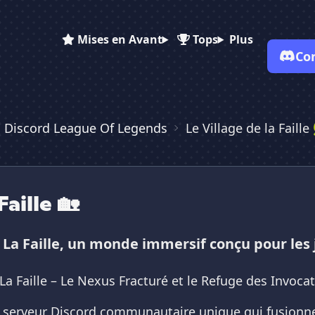
Mises en Avant
Tops
Plus
Co
s Discord League Of Legends
Le Village de la Faille
✕
✕
✕
✕
Vote pour
Le Village de la ...
Le Village de la ...
Le Village de l...
Es-tu sûr de vouloir supprimer ton avis de ce serveur ?
Faille 🏡
Supprimer
 La Faille, un monde immersif conçu pour les
La Faille – Le Nexus Fracturé et le Refuge des Invocat
 un serveur Discord communautaire unique qui fusionn