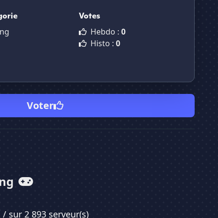
gorie
Votes
ng
Hebdo :
0
Histo :
0
Voter
ing
0
/ sur 2 893 serveur(s)