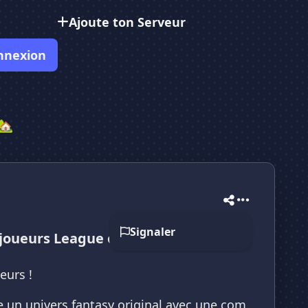
Ajoute ton Serveur
nnexion
 🏡
Signaler
 joueurs League of Legends !
eurs !
e un univers fantasy original avec une com