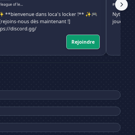
league of le...
#valorant
#lea
 **bienvenue dans loca's locker !** ✨🎮
Nytheria 
[rejoins-nous dès maintenant !]
joueurs d
tps://discord.gg/
Rejoindre