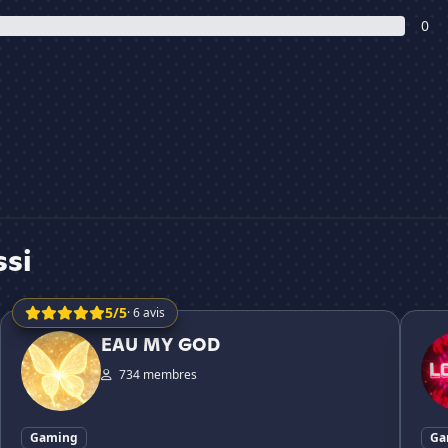
0
ssi
5/5
· 6 avis
EAU MY GOD
Loca's
EAU MY GOD
734 membres
Gaming
Ga