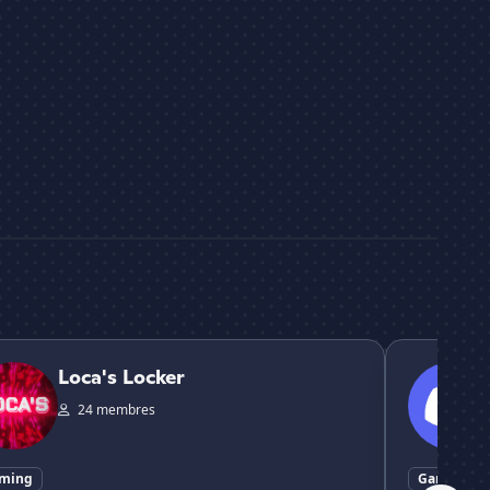
 Locker
｡ ⁺🗡 ︵ 
Loca's Locker
24 membres
ming
Gaming