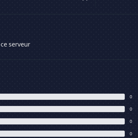
 ce serveur
0
0
0
0