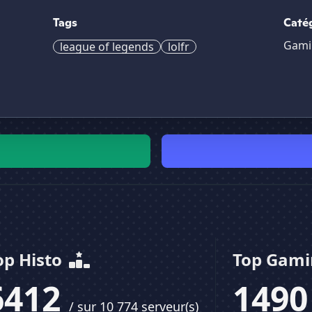
Tags
Caté
Gami
league of legends
lolfr
op Histo
Top Gam
6412
149
/ sur 10 774 serveur(s)