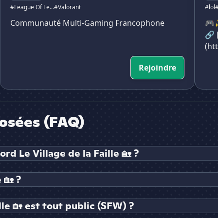
#League Of Le...
#Valorant
#lol
#
Communauté Multi-Gaming Francophone
🎮✨
🔗 
(ht
Rejoindre
osées (FAQ)
d Le Village de la Faille 🏡 ?
 🏡 ?
lle 🏡 est tout public (SFW) ?