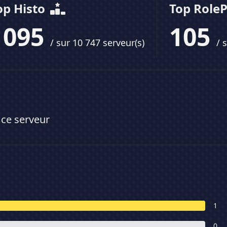
op Histo
Top Role
1095
105
/ sur 10 747 serveur(s)
/ 
 ce serveur
1
0