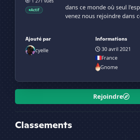
1 271 vues
dans ce monde où seul l’espr
Actif
venez nous rejoindre dans c
Ajouté par
Informations
30 avril 2021
cyelle
France
Gnome
Rejoindre
Classements