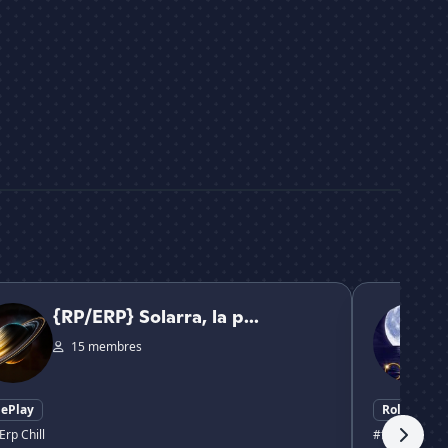
P} Solarra, la planète jaune
OUAT RP
{RP/ERP} Solarra, la p...
15 membres
lePlay
RolePlay
Erp Chill
#fr
# ouat