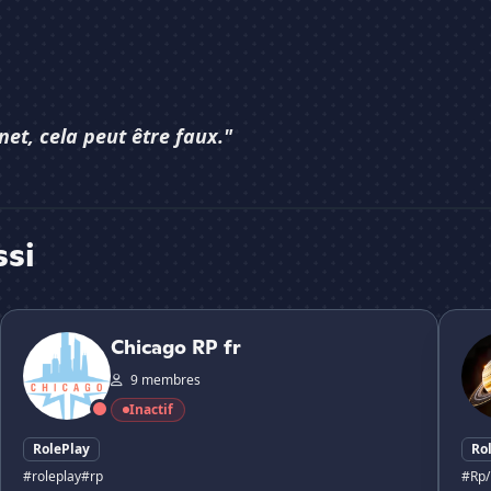
net, cela peut être faux."
ssi
Chicago RP fr
{RP/ER
Chicago RP fr
9 membres
Inactif
RolePlay
Ro
#roleplay
#rp
#Rp/