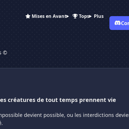
Mises en Avant
Tops
Plus
Co
s ©
✕
✕
✕
✕
Vote pour
Hiv'Ailes ©
Hiv'Ailes ©
Hiv'Ailes ©
Es-tu sûr de vouloir supprimer ton avis de ce serveur ?
Supprimer
les créatures de tout temps prennent vie
ossible devient possible, ou les interdictions devie
é.