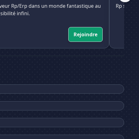
veur Rp/Erp dans un monde fantastique au
Rp sur la
ibilité infini.
Rejoindre