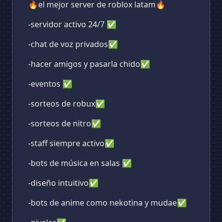
🔥el mejor server de roblox latam🔥
-servidor activo 24/7 ✅
-chat de voz privados✅
-hacer amigos y pasarla chido✅
-eventos ✅
-sorteos de robux✅
-sorteos de nitro✅
-staff siempre activo✅
-bots de música en salas ✅
-diseño intuitivo✅
-bots de anime como nekotina y mudae✅