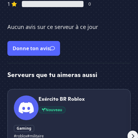
1
0
Aucun avis sur ce serveur à ce jour
Donne ton avis
Serveurs que tu aimeras aussi
Exército BR Roblox
Su
Exército BR Roblox
Nouveau
Gaming
#roblox
#militaire