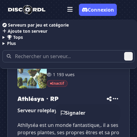
Connexion
Serveurs par jeu et catégorie
Ajoute ton serveur
Accueil
Serveurs Discord RolePlay
Athlésya・RP
Tops
Plus
39 membres
✕
✕
✕
1 193 vues
✕
Athlésya・RP
Athlésya・RP
Vote pour
Athlésya・RP
Inactif
Es-tu sûr de vouloir supprimer ton avis de ce
serveur ?
Athlésya・RP
Supprimer
Serveur roleplay d'un monde fantastique
Signaler
Athllyséa est un monde fantastique,. il a ses
propres plantes, ses propres êtres et sa pro