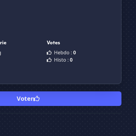
rie
Votes
g
Hebdo :
0
Histo :
0
Voter