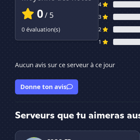
4
0
/ 5
3
0 évaluation(s)
2
1
Aucun avis sur ce serveur à ce jour
Donne ton avis
Serveurs que tu aimeras au
CSGO FR