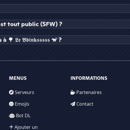
 🐒 est tout public (SFW) ?
 𝕭𝖇𝖎𝖓𝖐𝖘𝖘𝖘𝖘𝖘 🐒 ?
MENUS
INFORMATIONS
Serveurs
Partenaires
Emojis
Contact
Bot DL
Ajouter un