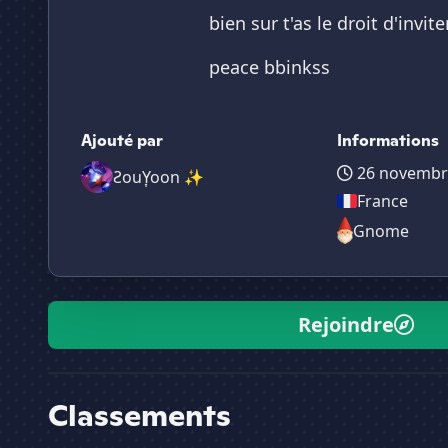
bien sur t'as le droit d'invi
peace bbinkss
Ajouté par
Informations
26 novembr
ƧouY͎oon ✨
France
Gnome
Rejoindre
Classements