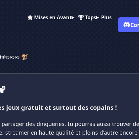
Mises en Avant
Tops
Plus
Co
✕
✕
✕
✕
Vote pour
🌳 𝕷𝖊 𝕭𝖇𝖎𝖓𝖐𝖘𝖘𝖘𝖘...
𝖓𝖐𝖘𝖘𝖘𝖘𝖘 🐒
🌳 𝕷𝖊 𝕭𝖇𝖎𝖓𝖐𝖘𝖘𝖘𝖘...
🌳 𝕷𝖊 𝕭𝖇𝖎𝖓𝖐𝖘𝖘...
Es-tu sûr de vouloir supprimer ton avis de ce serveur ?
Supprimer
🐒
es jeux gratuit et surtout des copains !
t partager des dingueries, tu pourras aussi trouver de
, streamer en haute qualité et pleins d'autre encore 