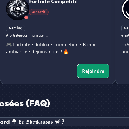
Fortnite Compétitif
Inactif
Gaming
Ga
#fortnite
#communauté f...
#rp
#
🎮 Fortnite • Roblox • Complétion • Bonne
FRA
ambiance • Rejoins-nous ! 🔥
une
Rejoindre
osées (FAQ)
𝖊 𝕭𝖇𝖎𝖓𝖐𝖘𝖘𝖘𝖘𝖘 🐒 ?