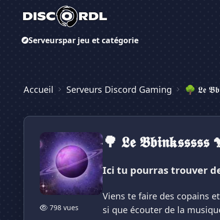
Serveurs
par jeu et catégorie
Accueil
Serveurs Discord Gaming
🌳 𝕷𝖊 𝕭𝖇
🌳 𝕷𝖊 𝕭𝖇𝖎𝖓𝖐𝖘𝖘𝖘𝖘𝖘 
Ici tu pourras trouver d
Viens te faire des copains e
798 vues
si que écouter de la musique