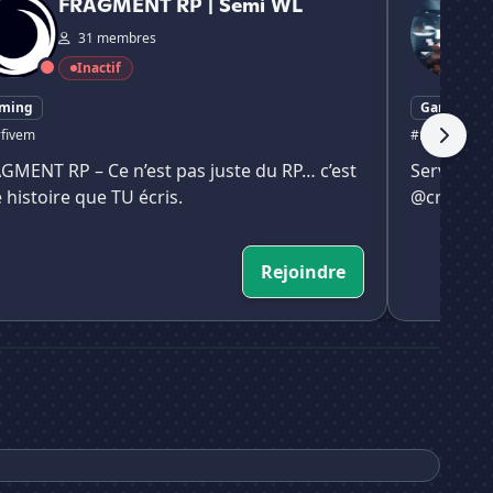
FRAGMENT RP | Semi WL
31 membres
Inactif
ming
Gaming
fivem
#minecraft
#
GMENT RP – Ce n’est pas juste du RP… c’est
Serveur d
 histoire que TU écris.
@craftok (
Rejoindre