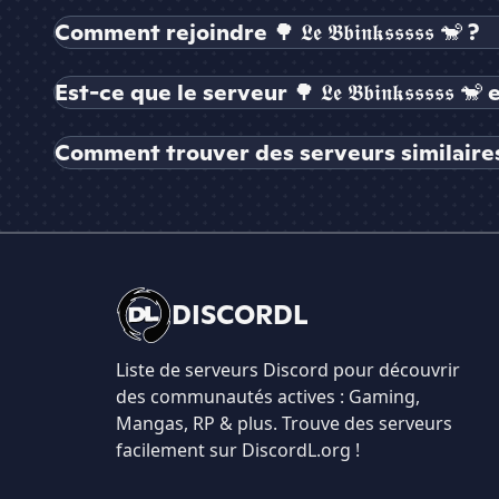
Comment rejoindre 🌳 𝕷𝖊 𝕭𝖇𝖎𝖓𝖐𝖘𝖘𝖘𝖘𝖘 🐒 ?
Est-ce que le serveur 🌳 𝕷𝖊 𝕭𝖇𝖎𝖓𝖐𝖘𝖘𝖘𝖘𝖘
Comment trouver des serveurs similaires à 🌳 𝕷
DISCORDL
Liste de serveurs Discord pour découvrir
des communautés actives : Gaming,
Mangas, RP & plus. Trouve des serveurs
facilement sur DiscordL.org !