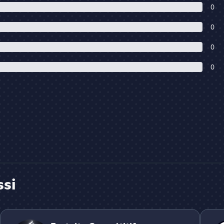
0
0
0
0
ssi
Fortnite Compétitif
FRAGM