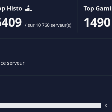
op Histo
Top Gam
6409
149
/ sur 10 760 serveur(s)
 ce serveur
0