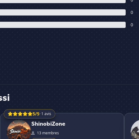
0
0
ssi
5/5
· 1 avis
ShinobiZone
𝒯𝒾𝓉𝒶𝓃𝓊
ShinobiZone
13 membres