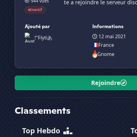
944 vues
te a rejoindre le serveur dis
Inactif
Ajouté par
Informations
12 mai 2021
!"Ϝlytiあ
France
Gnome
Rejoindre
Classements
Top Hebdo
T