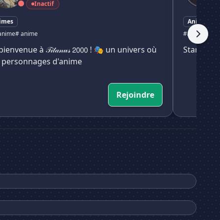
Inactif
imes
Animes
anime
# anime
#anime
#gam
ienvenue à 𝒯𝒾𝓉𝒶𝓃𝓊𝓈 𝟤𝟢𝟢𝟢 ! 🎭 un univers où
Start Fro
 personnages d'anime
Rejoindre