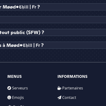
𝕮𝖍𝖎𝖑𝖑 | 𝗙𝗿 ?
st tout public (SFW) ?
d•𝕮𝖍𝖎𝖑𝖑 | 𝗙𝗿 ?
MENUS
INFORMATIONS
Serveurs
Partenaires
Emojis
Contact