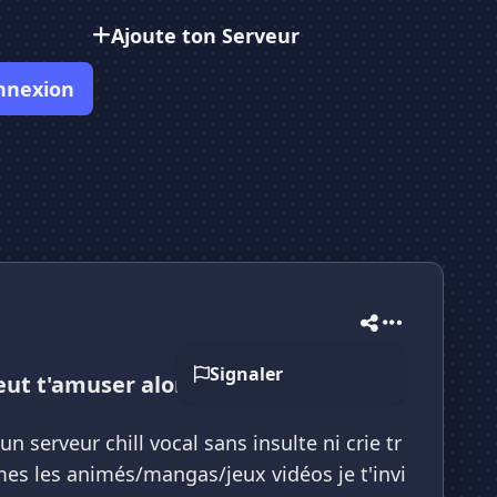
Ajoute ton Serveur
nnexion
Signaler
eut t'amuser alors join
n serveur chill vocal sans insulte ni crie tr
imes les animés/mangas/jeux vidéos je t'invi