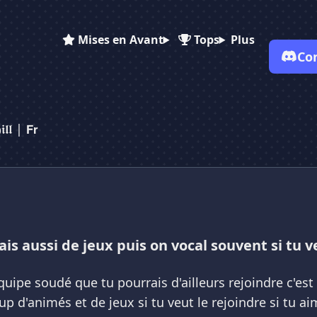
Mises en Avant
Tops
Plus
Co
✕
✕
✕
✕
Vote pour
Møød•𝕮𝖍𝖎𝖑𝖑 | 𝗙𝗿
𝖑 | 𝗙𝗿
Møød•𝕮𝖍𝖎𝖑𝖑 | 𝗙𝗿
Møød•𝕮𝖍𝖎𝖑𝖑 | 𝗙𝗿
Es-tu sûr de vouloir supprimer ton avis de ce serveur ?
Supprimer
ais aussi de jeux puis on vocal souvent si tu v
ipe soudé que tu pourrais d'ailleurs rejoindre c'est u
p d'animés et de jeux si tu veut le rejoindre si tu a