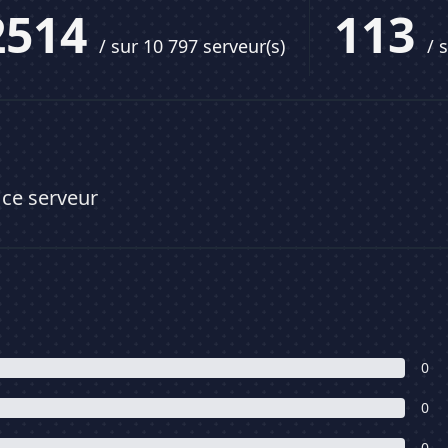
2514
113
/ sur 10 797 serveur(s)
/ 
 ce serveur
0
0
0