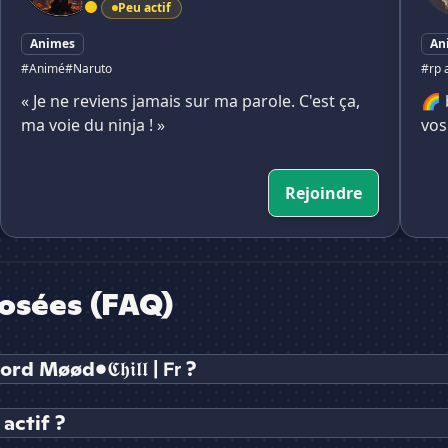
Peu actif
Animes
An
#Animé
#Naruto
#rp 
« Je ne reviens jamais sur ma parole. C'est ça,
🌈 b
ma voie du ninja ! »
vos
Rejoindre
osées (FAQ)
øød•𝕮𝖍𝖎𝖑𝖑 | 𝗙𝗿 ?
 actif ?