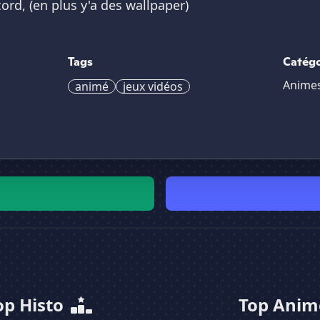
cord, (en plus y'a des wallpaper)
Tags
Catégo
Anime
animé
jeux vidéos
op Histo
Top Ani