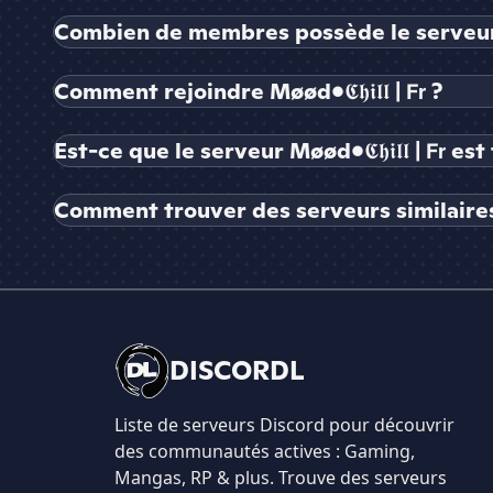
Combien de membres possède le serveur Møød•
Comment rejoindre Møød•𝕮𝖍𝖎𝖑𝖑 | 𝗙𝗿 ?
Est-ce que le serveur Møød•𝕮𝖍𝖎𝖑𝖑 | 𝗙𝗿 e
Comment trouver des serveurs similaires à Møø
DISCORDL
Liste de serveurs Discord pour découvrir
des communautés actives : Gaming,
Mangas, RP & plus. Trouve des serveurs