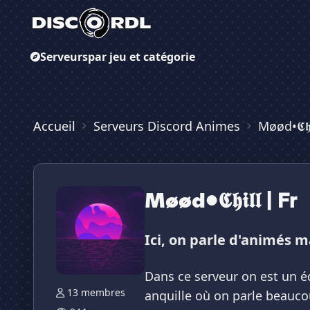
Serveurs
par jeu et catégorie
Accueil
Serveurs Discord Animes
Møød•𝕮𝖍𝖎
Møød•𝕮𝖍𝖎𝖑𝖑 | 𝗙𝗿
Ici, on parle d'animés m
Dans ce serveur on est un équ
13 membres
anquille où on parle beaucou