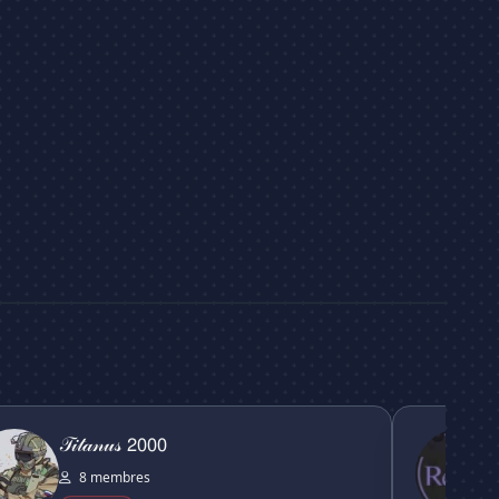
𝓈 𝟤𝟢𝟢𝟢
RE:ZERO Ser
𝒯𝒾𝓉𝒶𝓃𝓊𝓈 𝟤𝟢𝟢𝟢
8 membres