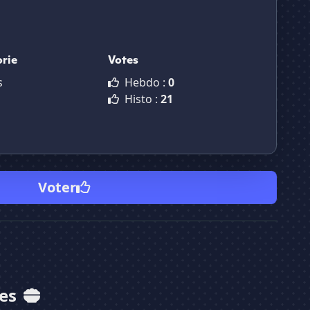
rie
Votes
s
Hebdo :
0
Histo :
21
Voter
mes