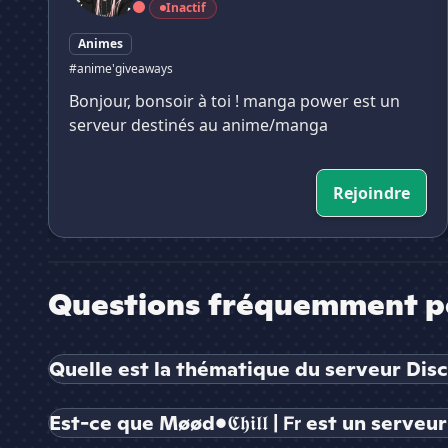
Inactif
Animes
#anime'giveaways
Bonjour, bonsoir à toi ! manga power est un
serveur destinés au anime/manga
Rejoindre
Questions fréquemment p
Quelle est la thématique du serveur Discord M
Est-ce que Møød•𝕮𝖍𝖎𝖑𝖑 | 𝗙𝗿 est un serveur