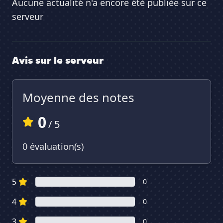
Aucune actualité n'a encore été publiée sur ce
serveur
Avis sur le serveur
Moyenne des notes
0
/ 5
0 évaluation(s)
5
0
4
0
3
0