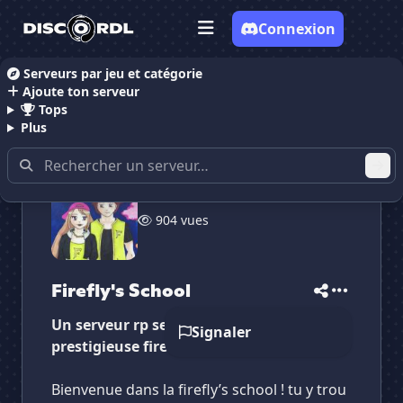
Connexion
Serveurs par jeu et catégorie
Ajoute ton serveur
Accueil
Serveurs Discord RolePlay
Firefly's School
Tops
Plus
✕
✕
✕
904 vues
✕
Firefly's School
Firefly's School
Vote pour
Firefly's School
Es-tu sûr de vouloir supprimer ton avis de ce
serveur ?
Firefly's School
Supprimer
Un serveur rp se passant dans la
Signaler
prestigieuse firefly’s school !
Bienvenue dans la firefly’s school ! tu y trou