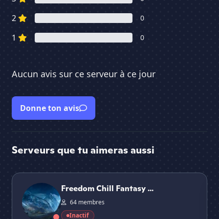
2
0
1
0
Aucun avis sur ce serveur à ce jour
Donne ton avis
Serveurs que tu aimeras aussi
Freedom Chill Fantasy World Rp V2
𝕷'𝖚
Freedom Chill Fantasy ...
64 membres
Inactif