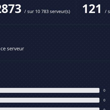
2873
121
/ sur 10 783 serveur(s)
/ 
 ce serveur
0
0
0