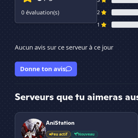
3
0 évaluation(s)
2
1
Aucun avis sur ce serveur à ce jour
Donne ton avis
Serveurs que tu aimeras au
AniStation
AniStation
Peu actif
Nouveau