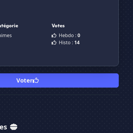
atégorie
Votes
nimes
Hebdo :
0
Histo :
14
Voter
mes