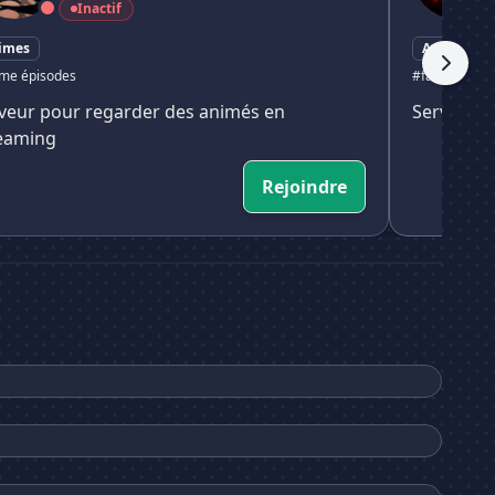
Inactif
imes
Animes
me épisodes
#fairy
#tail
#fa
veur pour regarder des animés en
Serveur f
eaming
Rejoindre