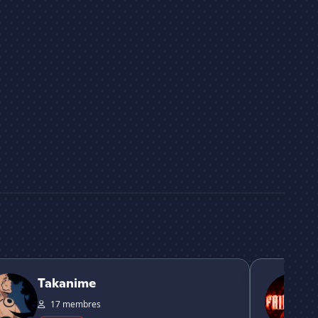
ime
Fairy Tail - FR
Takanime
17 membres