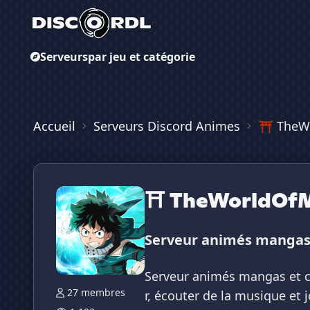
Serveurs
par jeu et catégorie
Accueil
Serveurs Discord Animes
⛩ TheW
⛩ TheWorldOf
Serveur animés mangas 
Serveur animés mangas et c
27 membres
r, écouter de la musique et j