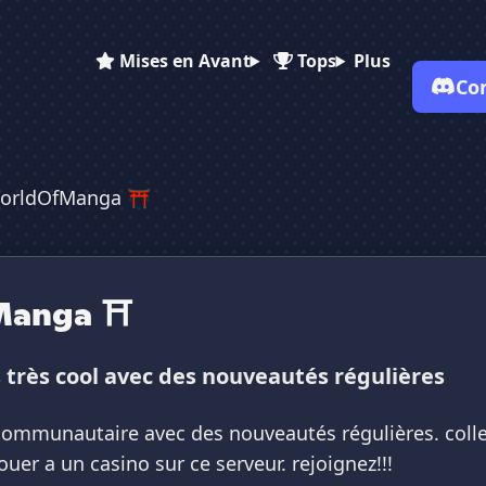
Mises en Avant
Tops
Plus
Co
✕
✕
✕
✕
Vote pour
⛩ TheWorldOfManga ⛩
orldOfManga ⛩
⛩ TheWorldOfManga ⛩
⛩ TheWorldOfMan...
Es-tu sûr de vouloir supprimer ton avis de ce serveur ?
Supprimer
Manga ⛩
très cool avec des nouveautés régulières
ommunautaire avec des nouveautés régulières. colle
ouer a un casino sur ce serveur. rejoignez!!!