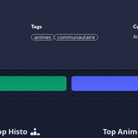
Tags
C
A
animes
communautaire
op Histo
Top Ani