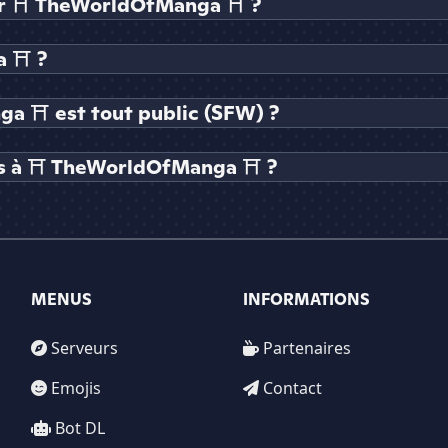
ur ⛩ TheWorldOfManga ⛩ ?
a ⛩ ?
a ⛩ est tout public (SFW) ?
es à ⛩ TheWorldOfManga ⛩ ?
MENUS
INFORMATIONS
Serveurs
Partenaires
Emojis
Contact
Bot DL