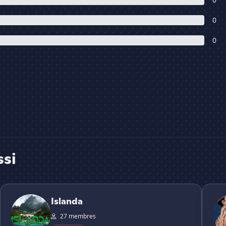
0
0
ssi
Islanda
Takan
Islanda
27 membres