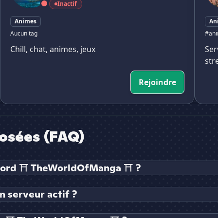
Inactif
Animes
An
Aucun tag
#ani
Chill, chat, animes, jeux
Ser
str
Rejoindre
osées (FAQ)
iscord ⛩ TheWorldOfManga ⛩ ?
 serveur actif ?