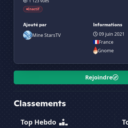
1 123 vues
Inactif
Ajouté par
Informations
09 juin 2021
Mine StarsTV
France
Gnome
Rejoindre
Classements
Top Hebdo
T