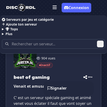
Connexion
Serveurs par jeu et catégorie
Ajoute ton serveur
Accueil
Serveurs Discord Communauté
best of g
Tops
Plus
8 membres
✕
✕
✕
904 vues
✕
best of gaming
best of gaming
Vote pour
best of gaming
Inactif
Es-tu sûr de vouloir supprimer ton avis de ce
serveur ?
best of gaming
Supprimer
Venait et amusait vous
Signaler
C' est un serveur spéciale gaming et animé
venet vous éclater il faut que vont soyer un