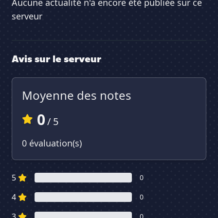
Aucune actualité n'a encore été publiée sur ce
serveur
Avis sur le serveur
Moyenne des notes
0
/ 5
0 évaluation(s)
5
0
4
0
3
0