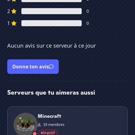
2
0
1
0
Aucun avis sur ce serveur à ce jour
Donne ton avis
Serveurs que tu aimeras aussi
Minecraft
FF
Minecraft
39 membres
Inactif