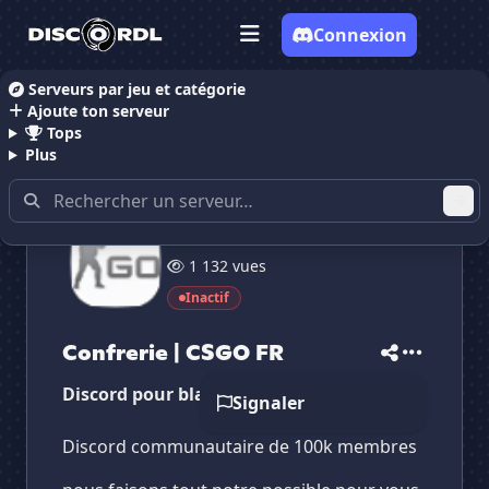
Connexion
Serveurs par jeu et catégorie
Ajoute ton serveur
Accueil
Serveurs Discord Gaming
Confrerie | CSG
Tops
Plus
3 membres
✕
✕
✕
1 132 vues
✕
Confrerie | CSGO FR
Confrerie | CSG...
Vote pour
Confrerie | CSGO FR
Inactif
Es-tu sûr de vouloir supprimer ton avis de ce
serveur ?
Confrerie | CSGO FR
Supprimer
Discord pour blablater, jouer ect
Signaler
Discord communautaire de 100k membres