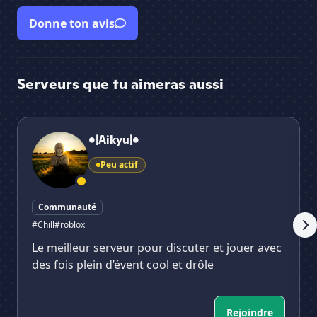
Donne ton avis
Serveurs que tu aimeras aussi
•|Aikyu|•
He
•|Aikyu|•
Peu actif
Communauté
#Chill
#roblox
Le meilleur serveur pour discuter et jouer avec
des fois plein d’évent cool et drôle
Rejoindre