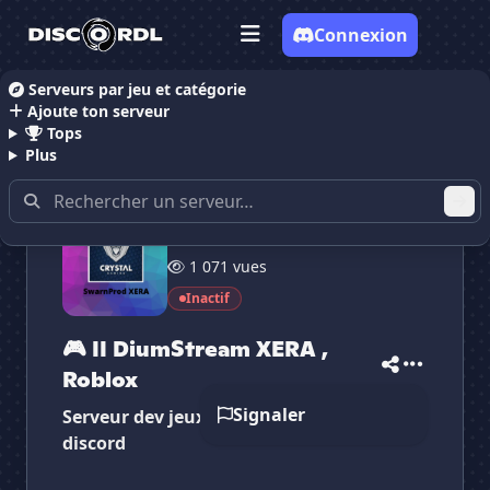
Connexion
Serveurs par jeu et catégorie
Ajoute ton serveur
Accueil
Serveurs Discord Communauté
Serveurs D
Tops
Plus
20 membres
1 071 vues
✕
✕
✕
✕
Inactif
🎮 II DiumStream ...
🎮 II DiumStrea...
Vote pour
🎮 II DiumStream ...
Es-tu sûr de vouloir supprimer ton avis de ce
🎮 II DiumStream XERA ,
serveur ?
Roblox
Supprimer
Signaler
Serveur dev jeux roblox et dev de bot
discord