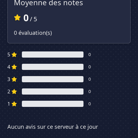
Moyenne des notes
0
/ 5
0 évaluation(s)
5
0
4
0
3
0
2
0
1
0
Aucun avis sur ce serveur à ce jour