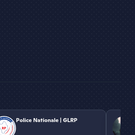
 Nationale | GLRP
APOCALYPSE
Police Nationale | GLRP