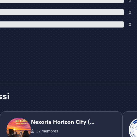
0
0
ssi
Nexoria Horizon City (RP GTA PS5)
Police
Nexoria Horizon City (...
32 membres