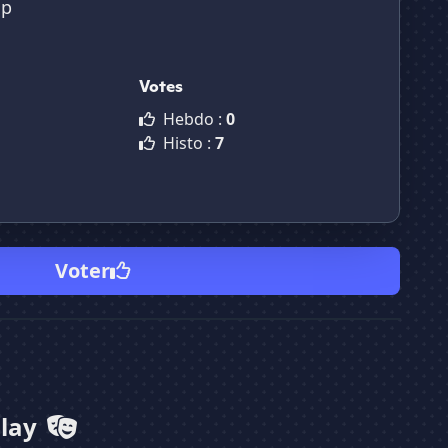
ap
Votes
Hebdo :
0
Histo :
7
Voter
Play