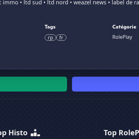
immo • ltd sud • ltd nord • weazel news • label de r
Tags
Catégorie
RolePlay
rp
fr
op Histo
Top Role