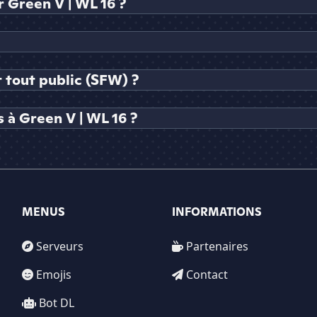
Green V | WL 16 ?
t tout public (SFW) ?
 à Green V | WL 16 ?
MENUS
INFORMATIONS
Serveurs
Partenaires
Emojis
Contact
Bot DL