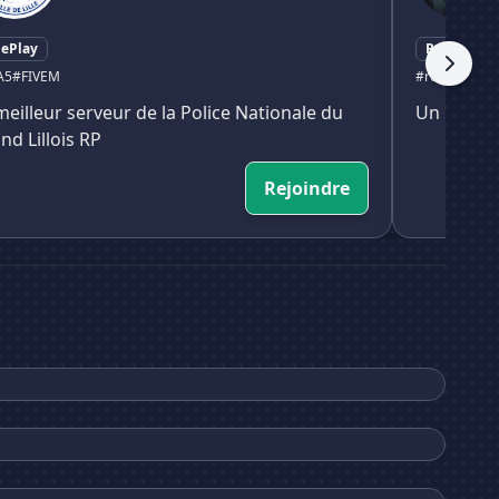
lePlay
RolePlay
A5
#FIVEM
#roleplay
#rp
meilleur serveur de la Police Nationale du
Un rolepl
nd Lillois RP
Rejoindre