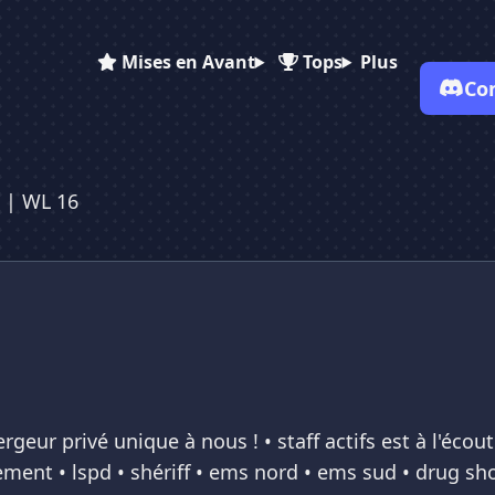
Mises en Avant
Tops
Plus
Co
✕
✕
✕
✕
Vote pour
Green V | WL 16
 | WL 16
Green V | WL 16
Green V | WL 16
Es-tu sûr de vouloir supprimer ton avis de ce serveur ?
Supprimer
bergeur privé unique à nous ! • staff actifs est à l'é
nement • lspd • shériff • ems nord • ems sud • drug 