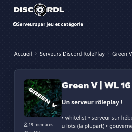
Serveurs
par jeu et catégorie
Accueil
Serveurs Discord RolePlay
Green V
Green V | WL 16
Un serveur rôleplay !
• whitelist • serveur sur hé
19 membres
u lots (la plupart) • gouver