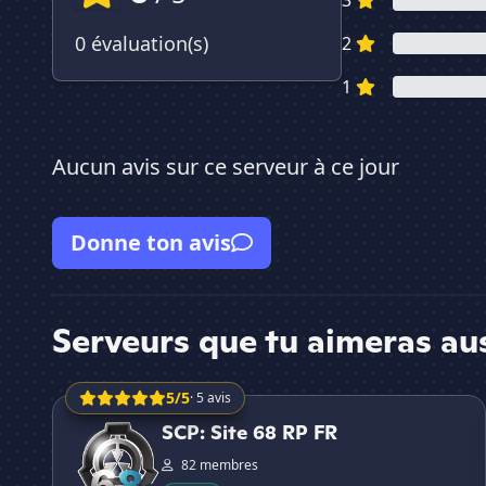
3
0 évaluation(s)
2
1
Aucun avis sur ce serveur à ce jour
Donne ton avis
Serveurs que tu aimeras au
5/5
· 5 avis
SCP: Site 68 RP FR
SCP: Site 68 RP FR
82 membres