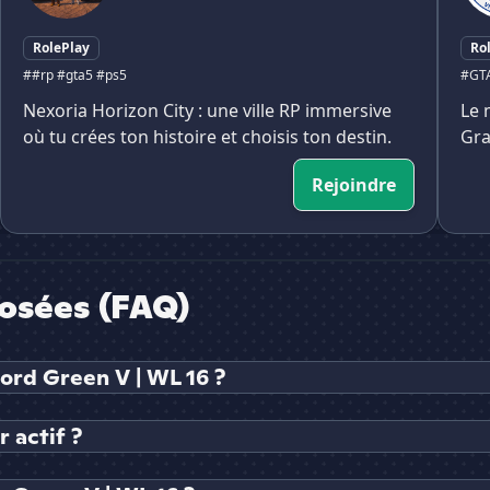
RolePlay
Ro
##rp #gta5 #ps5
#GT
Nexoria Horizon City : une ville RP immersive
Le 
où tu crées ton histoire et choisis ton destin.
Gra
Rejoindre
osées (FAQ)
ord Green V | WL 16 ?
 actif ?