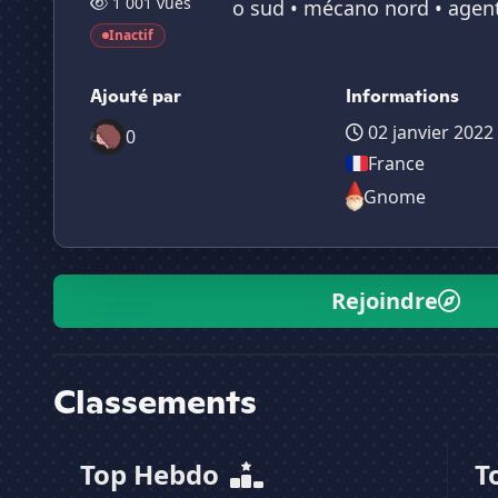
1 001 vues
o sud • mécano nord • agent 
Inactif
Ajouté par
Informations
02 janvier 2022
0
France
Gnome
Rejoindre
Classements
Top Hebdo
T