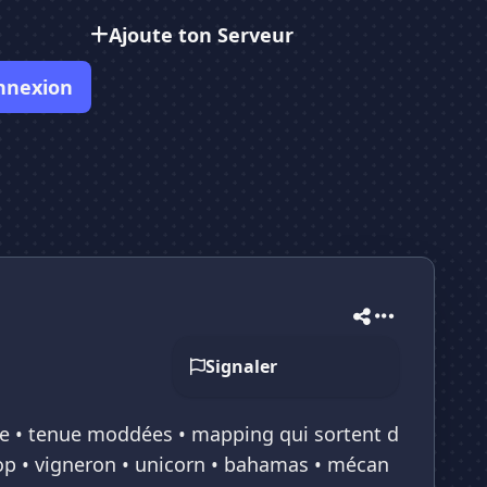
Ajoute ton Serveur
nnexion
Signaler
coute • tenue moddées • mapping qui sortent d
shop • vigneron • unicorn • bahamas • mécan