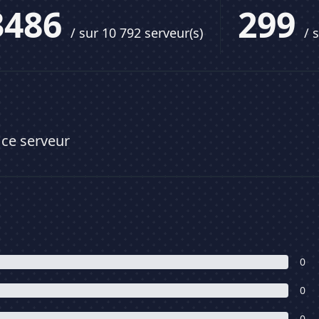
3486
299
/ sur 10 792 serveur(s)
/ 
 ce serveur
0
0
0