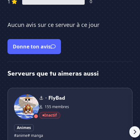
1
0
Aucun avis sur ce serveur à ce jour
Donne ton avis
Serveurs que tu aimeras aussi
⚓・FlyBad
⛱ 
⚓・FlyBad
155 membres
Inactif
Animes
#anime
# manga