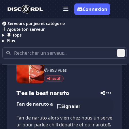
Connexion
Serveurs par jeu et catégorie
Ajoute ton serveur
Accueil
Serveurs Discord Animes
T’es le best naru
Tops
Plus
3 membres
✕
✕
✕
893 vues
✕
T’es le best naruto
T’es le best na...
Vote pour
T’es le best naruto
Inactif
Es-tu sûr de vouloir supprimer ton avis de ce
serveur ?
T’es le best naruto
Supprimer
Fan de naruto alors vien débattre
Signaler
Fan de naruto alors vien chez nous un serve
ur pour parlee chill débattre et oui naruto&