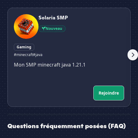
Solaria SMP
🏆
Solaria SMP
Nouveau
Gaming
#minecraft
#java
Mon SMP minecraft java 1.21.1
Rejoindre
Questions fréquemment posées (FAQ)