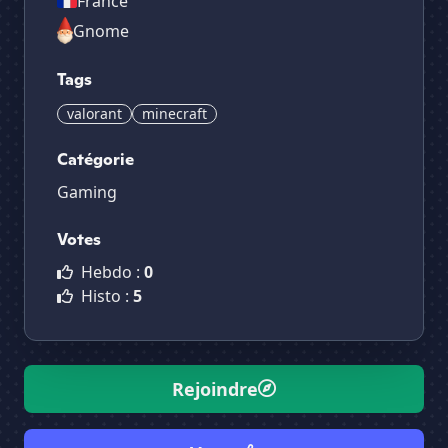
France
Gnome
Tags
valorant
minecraft
Catégorie
Gaming
Votes
Hebdo :
0
Histo :
5
Rejoindre