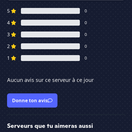
5
0
4
0
3
0
2
0
1
0
Aucun avis sur ce serveur à ce jour
Donne ton avis
Serveurs que tu aimeras aussi