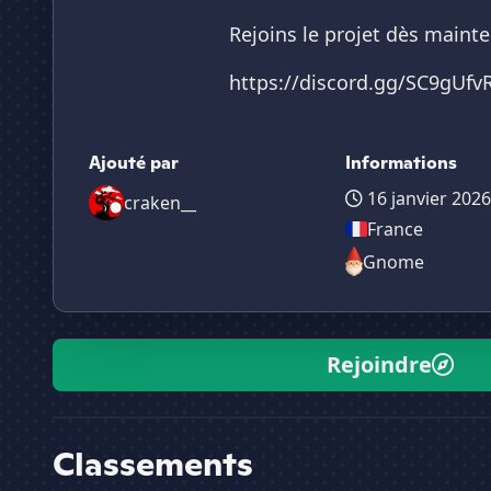
Rejoins le projet dès maint
https://discord.gg/SC9gUfv
Ajouté par
Informations
16 janvier 2026
craken__
France
Gnome
Rejoindre
Classements