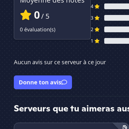
4
0
/ 5
3
0 évaluation(s)
2
1
Aucun avis sur ce serveur à ce jour
Donne ton avis
Serveurs que tu aimeras au
OlixiaCraft