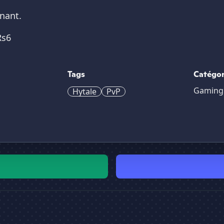
enant.
Rs6
Tags
Catégor
Gaming
Hytale
PvP