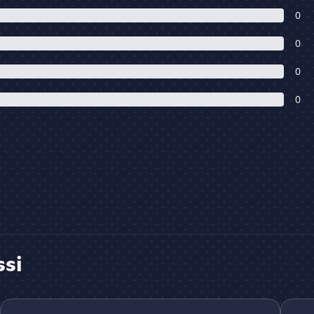
0
0
0
0
ssi
L'ancienne Horde
Emini