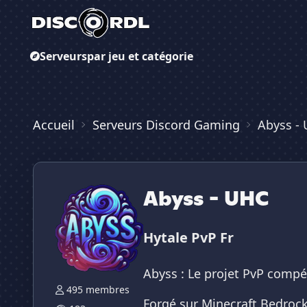
Serveurs
par jeu et catégorie
Accueil
Serveurs Discord Gaming
Abyss -
Abyss - UHC
Hytale PvP Fr
Abyss : Le projet PvP compét
495 membres
Forgé sur Minecraft Bedrock