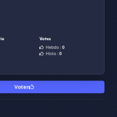
ie
Votes
Hebdo :
0
Histo :
0
Voter