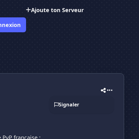
Ajoute ton Serveur
nnexion
Signaler
 PvP française :