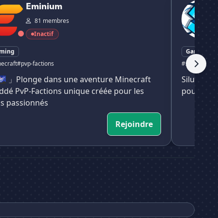
Eminium
81 membres
Inactif
ming
Gaming
ecraft
#pvp-factions
#serveur
#mi
 」Plonge dans une aventure Minecraft
Silumnia 
dé PvP-Factions unique créée pour les
pour tous
is passionnés
Rejoindre