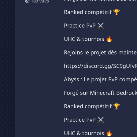
183 vues
Ranked compétitif 🏆
Practice PvP ⚔️
UHC & tournois 🔥
Rejoins le projet dès maint
https://discord.gg/SC9gUfv
Abyss : Le projet PvP compét
Forgé sur Minecraft Bedrock
Ranked compétitif 🏆
Practice PvP ⚔️
UHC & tournois 🔥