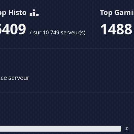
op Histo
Top Gam
6409
148
/ sur 10 749 serveur(s)
 ce serveur
0