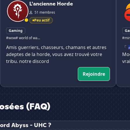
L'ancienne Horde
51 membres
Peu actif
Gaming
Ga
#wow
# world of wa...
#min
Amis guerriers, chasseurs, chamans et autres
「 
adeptes de la horde, vous avez trouvé votre
Mod
tribu. notre discord
vra
Rejoindre
osées (FAQ)
cord Abyss - UHC ?