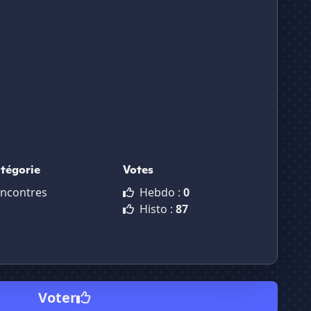
tégorie
Votes
ncontres
Hebdo :
0
Histo :
87
Voter