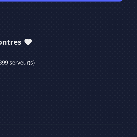
ontres
 399 serveur(s)