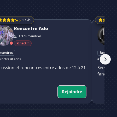
5/5
· 1 avis
ntre Ado
Rencontre 
Rencontre Ado
1 378 membres
Inactif
ncontres
Rencontre
contres
# ados
#rencontre
#
cussion et rencontres entre ados de 12 à 21
Serveur 
fancopho
Rejoindre