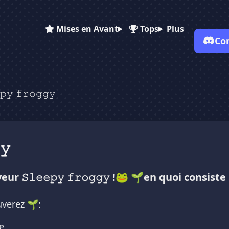
Mises en Avant
Tops
Plus
Co
✕
✕
✕
✕
𝚙𝚢 𝚏𝚛𝚘𝚐𝚐𝚢
Vote pour
𝚂𝚕𝚎𝚎𝚙𝚢 𝚏𝚛𝚘𝚐𝚐𝚢
𝚂𝚕𝚎𝚎𝚙𝚢 𝚏𝚛𝚘𝚐𝚐𝚢
𝚂𝚕𝚎𝚎𝚙𝚢 𝚏𝚛𝚘𝚐𝚐𝚢
Es-tu sûr de vouloir supprimer ton avis de ce serveur ?
Supprimer
𝚢
r 𝚂𝚕𝚎𝚎𝚙𝚢 𝚏𝚛𝚘𝚐𝚐𝚢 !🐸 🌱en quoi consiste 
uverez 🌱:
te