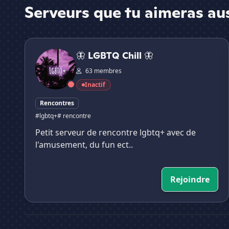
Serveurs que tu aimeras au
🦋 LGBTQ Chill 🦋
🦋 LGBTQ Chill 🦋
63 membres
Inactif
Rencontres
#lgbtq+
# rencontre
Petit serveur de rencontre lgbtq+ avec de
l'amusement, du fun ect..
Rejoindre