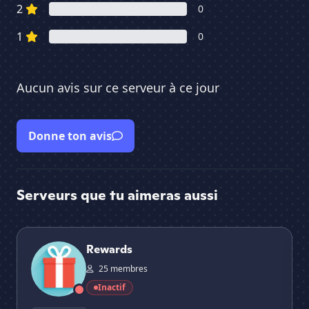
2
0
1
0
Aucun avis sur ce serveur à ce jour
Donne ton avis
Serveurs que tu aimeras aussi
Rewards
Co
Rewards
25 membres
Inactif