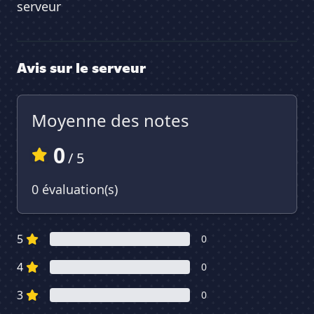
serveur
Avis sur le serveur
Moyenne des notes
0
/ 5
0 évaluation(s)
5
0
4
0
3
0