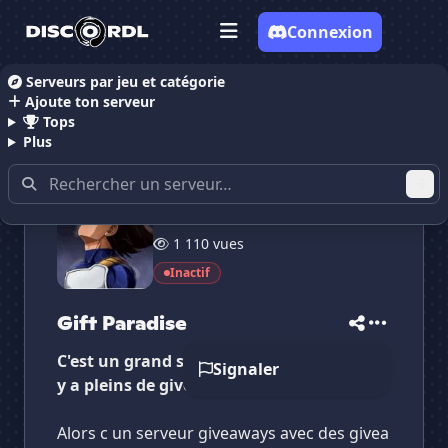
Connexion
Serveurs par jeu et catégorie
Ajoute ton serveur
Accueil
Serveurs Discord Giveaways
Gift Paradise
Tops
Plus
10 membres
✕
✕
✕
1 110 vues
✕
Gift Paradise
Gift Paradise
Vote pour
Gift Paradise
Inactif
Es-tu sûr de vouloir supprimer ton avis de ce
serveur ?
Gift Paradise
Supprimer
C'est un grand serv gw's il vien d'ouvrir il
Signaler
y a pleins de giveaways tout les jours
Alors c un serveur giveaways avec des givea