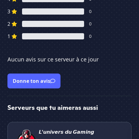
3
0
2
0
1
0
Aucun avis sur ce serveur à ce jour
Donne ton avis
Serveurs que tu aimeras aussi
𝙇'𝙪𝙣𝙞𝙫𝙚𝙧𝙨 𝙙𝙪 𝙂𝙖𝙢𝙞𝙣𝙜
Re
𝙇'𝙪𝙣𝙞𝙫𝙚𝙧𝙨 𝙙𝙪 𝙂𝙖𝙢𝙞𝙣𝙜