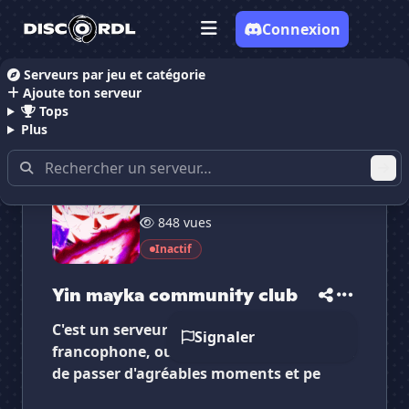
Connexion
Serveurs par jeu et catégorie
Ajoute ton serveur
Accueil
Serveurs Discord Communauté
Yin mayka
Tops
Plus
51 membres
✕
✕
✕
848 vues
✕
Yin mayka communi...
Yin mayka commu...
Vote pour
Yin mayka communi...
Inactif
Es-tu sûr de vouloir supprimer ton avis de ce
serveur ?
Yin mayka community club
C'est un serveur principalement
Supprimer
Signaler
francophone, ouvert à tout le monde afin
de passer d'agréables moments et pe