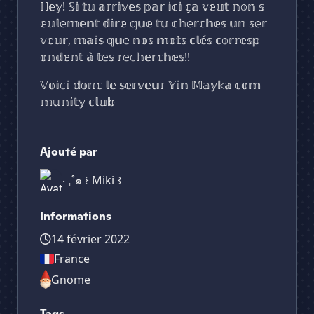
ℍ𝕖𝕪! 𝕊𝕚 𝕥𝕦 𝕒𝕣𝕣𝕚𝕧𝕖𝕤 𝕡𝕒𝕣 𝕚𝕔𝕚 𝕔̧𝕒 𝕧𝕖𝕦𝕥 𝕟𝕠𝕟 𝕤
𝕖𝕦𝕝𝕖𝕞𝕖𝕟𝕥 𝕕𝕚𝕣𝕖 𝕢𝕦𝕖 𝕥𝕦 𝕔𝕙𝕖𝕣𝕔𝕙𝕖𝕤 𝕦𝕟 𝕤𝕖𝕣
𝕧𝕖𝕦𝕣, 𝕞𝕒𝕚𝕤 𝕢𝕦𝕖 𝕟𝕠𝕤 𝕞𝕠𝕥𝕤 𝕔𝕝𝕖́𝕤 𝕔𝕠𝕣𝕣𝕖𝕤𝕡
𝕠𝕟𝕕𝕖𝕟𝕥 𝕒̀ 𝕥𝕖𝕤 𝕣𝕖𝕔𝕙𝕖𝕣𝕔𝕙𝕖𝕤!!
𝕍𝕠𝕚𝕔𝕚 𝕕𝕠𝕟𝕔 𝕝𝕖 𝕤𝕖𝕣𝕧𝕖𝕦𝕣 𝕐𝕚𝕟 𝕄𝕒𝕪𝕜𝕒 𝕔𝕠𝕞
𝕞𝕦𝕟𝕚𝕥𝕪 𝕔𝕝𝕦𝕓
Ajouté par
‧ ₊˚๑ ꒰ Miki ꒱
Informations
14 février 2022
France
Gnome
Tags