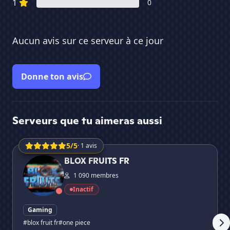
1
0
Aucun avis sur ce serveur à ce jour
Donne ton avis
Serveurs que tu aimeras aussi
5/5
· 1 avis
BLOX FRUITS FR
🌊 
BLOX FRUITS FR
1 090 membres
Inactif
Gaming
#blox fruit fr
#one piece