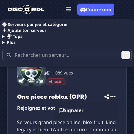
Connexion
Serveurs par jeu et catégorie
Ajoute ton serveur
Accueil
Serveurs Discord Gaming
Serveurs Discor
Tops
Plus
12 membres
✕
✕
✕
1 089 vues
✕
One piece roblox ...
One piece roblo...
Vote pour
One piece roblox ...
Inactif
Es-tu sûr de vouloir supprimer ton avis de ce
serveur ?
One piece roblox (OPR)
Supprimer
Rejoignez et voter svp
Signaler
Serveurs grand piece online, blox fruit, king
legacy et bien d\'autres encore . communau