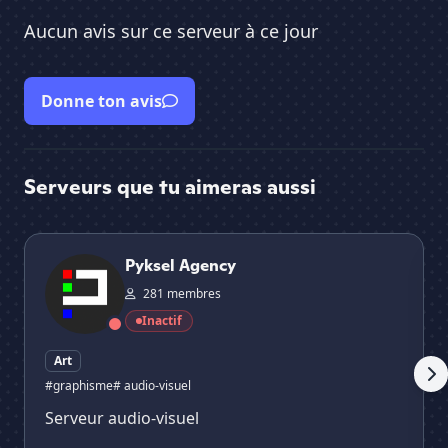
Aucun avis sur ce serveur à ce jour
Donne ton avis
Serveurs que tu aimeras aussi
Pyksel Agency
Gh
Pyksel Agency
281 membres
Inactif
Art
#graphisme
# audio-visuel
Serveur audio-visuel