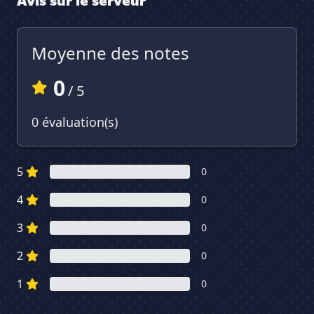
Avis sur le serveur
Moyenne des notes
0
/ 5
0 évaluation(s)
5
0
4
0
3
0
2
0
1
0