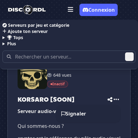
Connexion
Serveurs par jeu et catégorie
Ajoute ton serveur
Accueil
Serveurs Discord Dessin
KORSARO [SOON
Tops
Plus
52 membres
648 vues
✕
✕
✕
✕
Inactif
KORSARO [SOON]
KORSARO [SOON]
Vote pour
KORSARO [SOON]
Es-tu sûr de vouloir supprimer ton avis de ce
KORSARO [SOON]
serveur ?
Serveur audio-visuel
Signaler
Supprimer
Qui sommes-nous ?