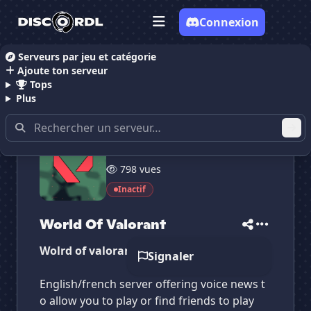
Connexion
Serveurs par jeu et catégorie
Ajoute ton serveur
Accueil
Serveurs Discord Gaming
Serveurs Discor
Tops
Plus
16 membres
✕
✕
✕
798 vues
✕
World Of Valorant
World Of Valorant
Vote pour
World Of Valorant
Inactif
Es-tu sûr de vouloir supprimer ton avis de ce
serveur ?
World Of Valorant
Supprimer
Wolrd of valorant
Signaler
English/french server offering voice news t
o allow you to play or find friends to play