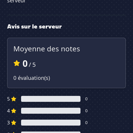
serveur
Avis sur le serveur
Moyenne des notes
0
/ 5
0 évaluation(s)
5
0
4
0
3
0