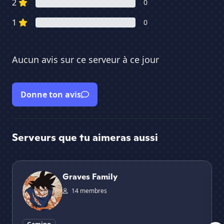
2
0
1
0
Aucun avis sur ce serveur à ce jour
Donne ton avis
Serveurs que tu aimeras aussi
Graves Family
Va
Graves Family
14 membres