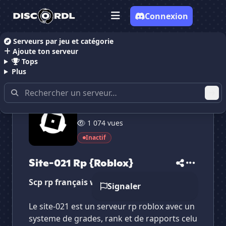
Connexion
Serveurs par jeu et catégorie
Ajoute ton serveur
Accueil
Serveurs Discord RolePlay
Serveurs Disco
Tops
Plus
9 membres
✕
✕
✕
1 074 vues
✕
Site-021 Rp {Roblox}
Site-021 Rp {Ro...
Vote pour
Site-021 Rp {Roblox}
Inactif
Es-tu sûr de vouloir supprimer ton avis de ce
serveur ?
Site-021 Rp {Roblox}
Supprimer
Scp rp français whitelist roblox
Signaler
Le site-021 est un serveur rp roblox avec un
systeme de grades, rank et de rapports celu