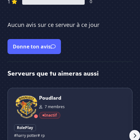
1
0
Aucun avis sur ce serveur à ce jour
Donne ton avis
Serveurs que tu aimeras aussi
Poudlard
Le
Poudlard
7 membres
Inactif
RolePlay
#harry potter
# rp