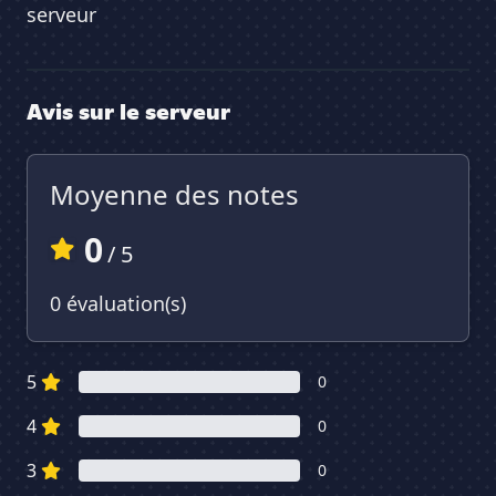
serveur
Avis sur le serveur
Moyenne des notes
0
/ 5
0 évaluation(s)
5
0
4
0
3
0