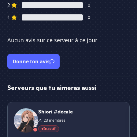
2
0
1
0
Aucun avis sur ce serveur à ce jour
Donne ton avis
Serveurs que tu aimeras aussi
Shiori #décale
EX
Shiori #décale
23 membres
Inactif