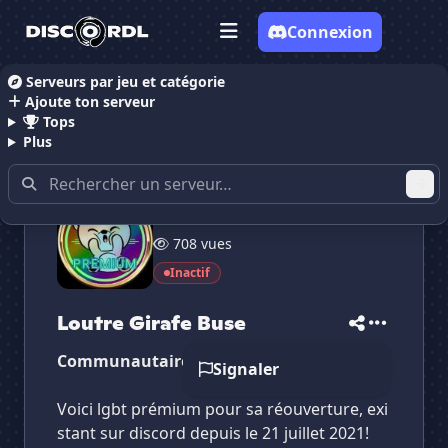
Connexion
Serveurs par jeu et catégorie
Ajoute ton serveur
Accueil
Serveurs Discord Communauté
Loutre Gir
Tops
Plus
109 membres
✕
✕
✕
708 vues
✕
Loutre Girafe Buse
Loutre Girafe B...
Vote pour
Loutre Girafe Buse
Inactif
Es-tu sûr de vouloir supprimer ton avis de ce
serveur ?
Loutre Girafe Buse
Supprimer
Communautaire
Signaler
Voici lgbt prémium pour sa réouverture, exi
stant sur discord depuis le 21 juillet 2021!