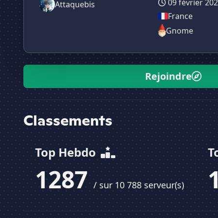
09 février 20
Attaquebis
France
Gnome
Rejoindre
Classements
Top Hebdo
T
1287
/ sur 10 788 serveur(s)