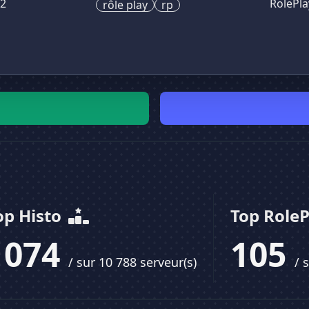
22
RolePla
rôle play
rp
op Histo
Top Role
1074
105
/ sur 10 788 serveur(s)
/ 