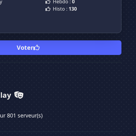
y
Hebdo :
0
Histo :
130
Voter
Play
sur 801 serveur(s)