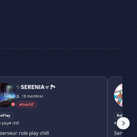
ENIA☣🏞
ঌ💮໒ Sakura
✨SERENIA☣🏞
18 membres
Inactif
lePlay
RolePlay
e play
# chill
#publicitaire
serveur role play chill
Serveur pu