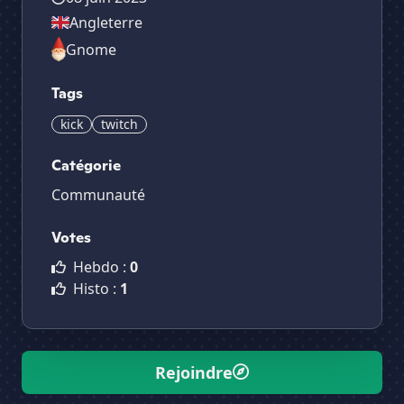
Angleterre
Gnome
Tags
kick
twitch
Catégorie
Communauté
Votes
Hebdo :
0
Histo :
1
Rejoindre