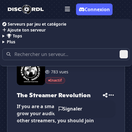
Connexion
Serveurs par jeu et catégorie
Ajoute ton serveur
Accueil
Serveurs Discord Communauté
The Strea
Tops
Plus
635 membres
783 vues
✕
✕
✕
✕
The Streamer Revo...
The Streamer Re...
Inactif
Vote pour
The Streamer Revo...
Es-tu sûr de vouloir supprimer ton avis de ce
serveur ?
The Streamer Revolution
If you are a small streamer who wants to
Supprimer
Signaler
grow your audience and network with
other streamers, you should join