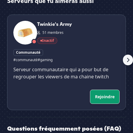
Serveurs que tu aimeras aussi
Twinkie's Army
AL
Twinkie's Army
51 membres
Inactif
Communauté
#communauté
#gaming
Serveur communautaire qui a pour but de
regrouper les viewers de ma chaine twitch
Rejoindre
Questions fréquemment posées (FAQ)