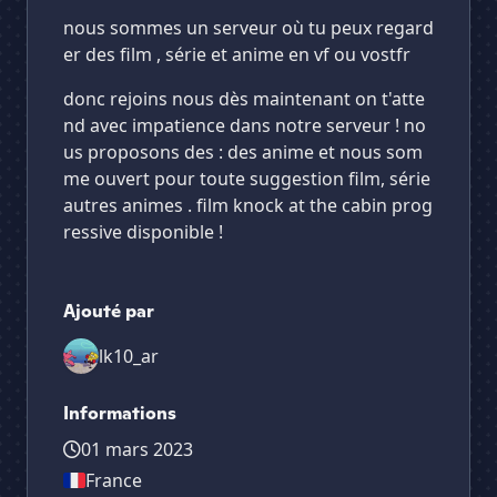
nous sommes un serveur où tu peux regard
er des film , série et anime en vf ou vostfr
donc rejoins nous dès maintenant on t'atte
✕
✕
✕
✕
nd avec impatience dans notre serveur ! no
🍿Ciné LK10
🍿Ciné LK10
Vote pour
🍿Ciné LK10
us proposons des : des anime et nous som
Es-tu sûr de vouloir supprimer ton avis de ce
me ouvert pour toute suggestion film, série
serveur ?
autres animes . film knock at the cabin prog
ressive disponible !
Supprimer
Ajouté par
lk10_ar
Informations
01 mars 2023
France