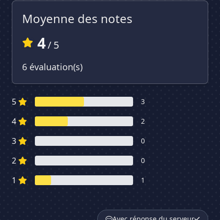
Moyenne des notes
4
/ 5
6 évaluation(s)
5
3
4
2
3
0
2
0
1
1
Avec réponse du serveur