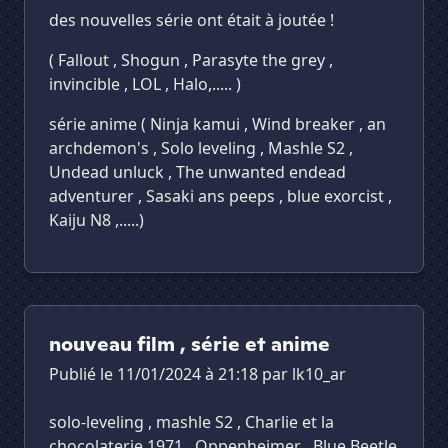
des nouvelles série ont était à joutée !
( Fallout , Shogun , Parasyte the grey ,
invincible , LOL , Halo,..... )
série anime ( Ninja kamui , Wind breaker , an
archdemon's , Solo leveling , Mashle S2 ,
Undead unluck , The unwanted endead
adventurer , Sasaki ans peeps , blue exorcist ,
Kaiju N8 ,.....)
nouveau film , série et anime
Publié le 11/01/2024 à 21:18 par
lk10_ar
⁠solo-leveling , mashle S2 , Charlie et la
chocolaterie 1971 , Oppenheimer , Blue Beetle