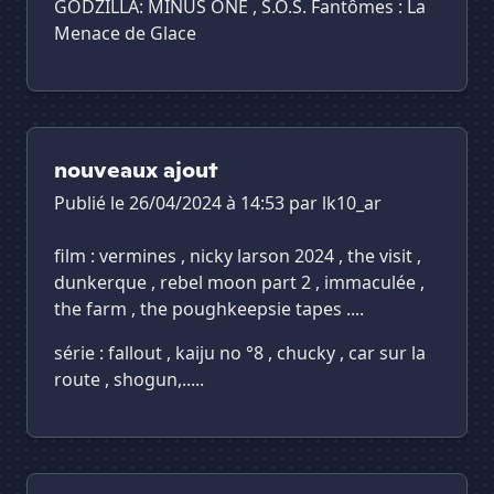
GODZILLA: MINUS ONE , S.O.S. Fantômes : La
Menace de Glace
nouveaux ajout
Publié le 26/04/2024 à 14:53 par
lk10_ar
film : vermines , nicky larson 2024 , the visit ,
dunkerque , rebel moon part 2 , immaculée ,
the farm , the poughkeepsie tapes ....
série : fallout , kaiju no °8 , chucky , car sur la
route , shogun,.....