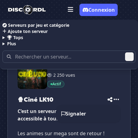
Connexion
Serveurs par jeu et catégorie
Ajoute ton serveur
Accueil
Serveurs Discord films et séries
🍿Ciné LK
Tops
Plus
2 161 membres
2 250 vues
Actif
🍿Ciné LK10
C’est un serveur de streaming gratuit
Signaler
accessible à tous !
Les animes sur mega sont de retour !