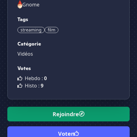
Gnome
Tags
streaming
film
Catégorie
Vidéos
Votes
Hebdo :
0
Histo :
9
Rejoindre
Voter