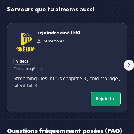
Serveurs que tu aimeras aussi
rejoindre ciné lk10
PO
rejoindre ciné lk10
79 membres
Vidéos
#streaming
#film
Streaming ( les intrus chapitre 3 , cold storage ,
silent hill 3 ,....
Rejoindre
Questions fréquemment posées (FAQ)