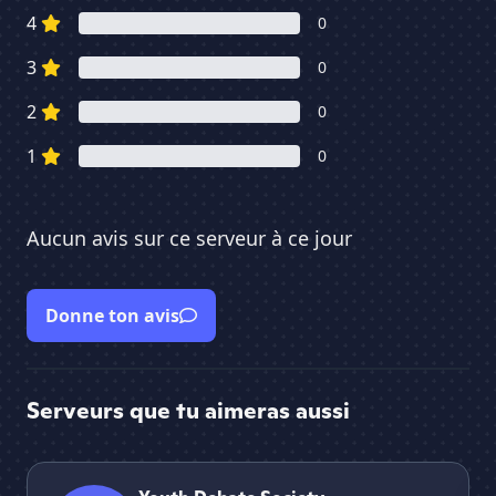
4
0
3
0
2
0
1
0
Aucun avis sur ce serveur à ce jour
Donne ton avis
Serveurs que tu aimeras aussi
Youth Debate Society
DE