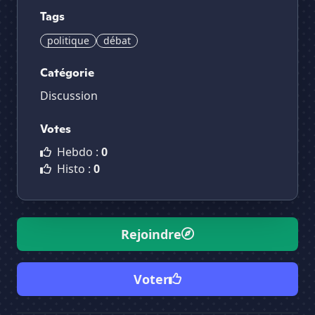
Tags
politique
débat
Catégorie
Discussion
Votes
Hebdo :
0
Histo :
0
Rejoindre
Voter