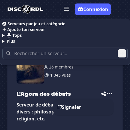
Connexion
Serveurs par jeu et catégorie
Ajoute ton serveur
Accueil
Serveurs Discord Discussion
L'Agora des 
Tops
Plus
26 membres
✕
✕
✕
1 045 vues
✕
L'Agora des débats
L'Agora des débats
Vote pour
L'Agora des débats
Es-tu sûr de vouloir supprimer ton avis de ce
serveur ?
L'Agora des débats
Serveur de débats libres. les thèmes sont
Supprimer
Signaler
divers : philosophie, politique, sciences,
religion, etc.