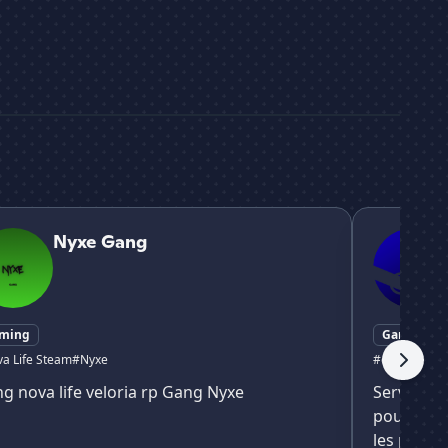
Gang
Steam France
Nyxe Gang
ming
Gaming
a Life Steam
#Nyxe
#communauté 
g nova life veloria rp Gang Nyxe
Serveur d
pour les 
les passi