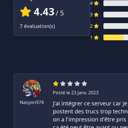
4
4.43
/ 5
3
7 évaluation(s)
2
1
Posté le 23 janv. 2023
Nasyon974
J'ai intégrer ce serveur car 
postent des trucs trop techn
on a l'impression d'être pri
ça été peut être avant ou peu