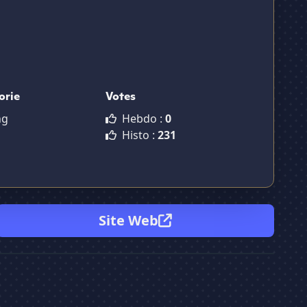
orie
Votes
ng
Hebdo :
0
Histo :
231
Site Web