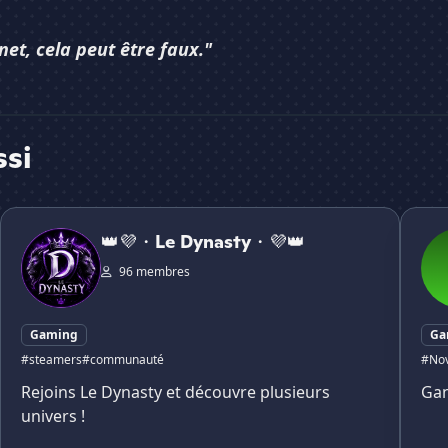
net, cela peut être faux."
ssi
👑💜・Le Dynasty・💜👑
Nyxe 
👑💜・Le Dynasty・💜👑
96 membres
Gaming
Ga
#steamers
#communauté
#Nov
Rejoins Le Dynasty et découvre plusieurs
Gan
univers !