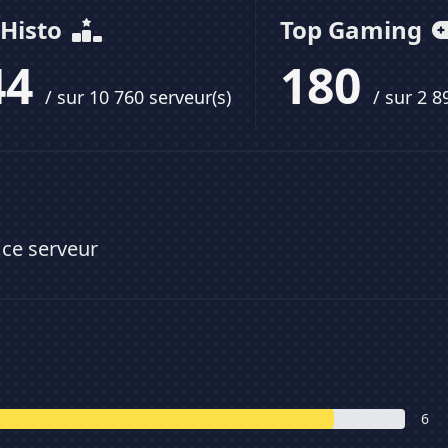
 Histo
Top Gaming
44
180
/ sur 10 760 serveur(s)
/ sur 2 8
 ce serveur
6