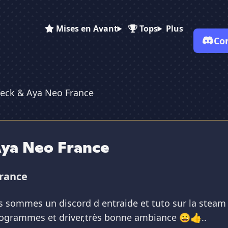
Mises en Avant
Tops
Plus
Co
eck & Aya Neo France
✕
✕
✕
✕
Vote pour
Steam Deck & Aya ...
Steam Deck & Aya ...
Steam Deck & Ay...
Es-tu sûr de vouloir supprimer ton avis de ce serveur ?
ya Neo France
Supprimer
france
us sommes un discord d entraide et tuto sur la steam 
programmes et driver,très bonne ambiance 😀👍..