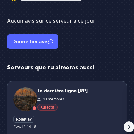
Aucun avis sur ce serveur à ce jour
Donne ton avis
Serveurs que tu aimeras aussi
La dernière ligne [RP]
In
La dernière ligne [RP]
43 membres
Inactif
RolePlay
#ww1
# 14-18