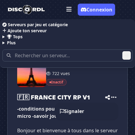
Connexion
Serveurs par jeu et catégorie
Ajoute ton serveur
Accueil
Serveurs Discord RolePlay
🇫🇷 FRANCE CIT
Tops
Plus
19 membres
722 vues
Inactif
✕
✕
✕
✕
🇫🇷 FRANCE CITY RP V1
🇫🇷 FRANCE CITY ...
Vote pour
🇫🇷 FRANCE CITY RP V1
🇫🇷 FRANCE CITY RP V1
Es-tu sûr de vouloir supprimer ton avis de ce
serveur ?
-conditions pour rejoindre : -avoir un bon
Signaler
micro -savoir jouer rp -servps4-pc
Supprimer
Bonjour et bienvenue à tous dans le serveur